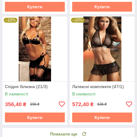
Купити
Купити
–10%
–10%
Спідня білизна (21/3)
Латексні комплекти (47/1)
В наявності
В наявності
356,40
572,40
₴
₴
396 ₴
636 ₴
Купити
Купити
Показати ще