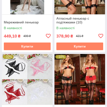
Атласный пеньюар с
Мереживний пеньюар
подтяжками (10)
В наявності
В наявності
449,10
378,90
₴
₴
499 ₴
421 ₴
Купити
Купити
–10%
–10%