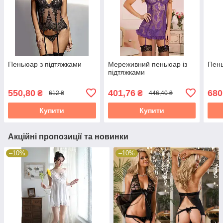
Пеньюар з підтяжками
Мереживний пеньюар із
Пень
підтяжками
550,80
401,76
680
₴
₴
612 ₴
446,40 ₴
Купити
Купити
Акційні пропозиції та новинки
–10%
–10%