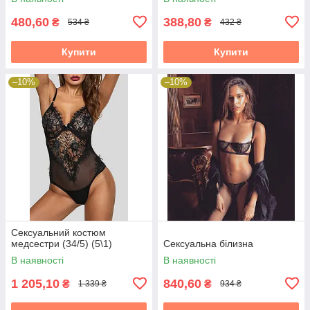
480,60
388,80
₴
₴
534 ₴
432 ₴
Купити
Купити
–10%
–10%
Сексуальний костюм
медсестри (34/5) (5\1)
Сексуальна білизна
В наявності
В наявності
1 205,10
840,60
₴
₴
1 339 ₴
934 ₴