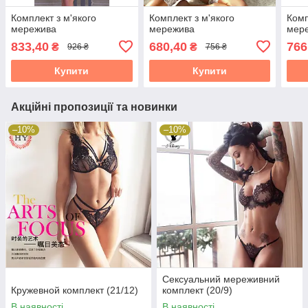
Комплект з м'якого
Комплект з м'якого
Комп
мережива
мережива
мер
833,40
680,40
766
₴
₴
926 ₴
756 ₴
Купити
Купити
Акційні пропозиції та новинки
–10%
–10%
Сексуальний мереживний
Кружевной комплект (21/12)
комплект (20/9)
В наявності
В наявності