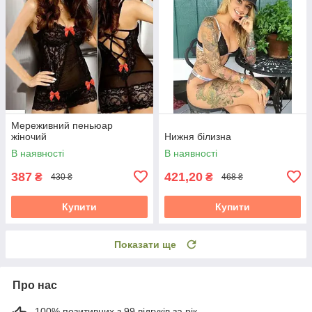
Мереживний пеньюар
жіночий
Нижня білизна
В наявності
В наявності
387
421,20
₴
₴
430 ₴
468 ₴
Купити
Купити
Показати ще
Про нас
100% позитивних з 99 відгуків за рік