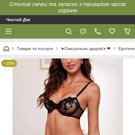
Столові свічки та запаски з тривалим часом
горіння
Чистий Дім
Товари та послуги
➤Сексуальне здоров'я ❤
Еротиче
–10%