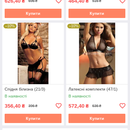
626,40
464,40
₴
₴
696 ₴
516 ₴
Купити
Купити
–10%
–10%
Спідня білизна (21/3)
Латексні комплекти (47/1)
В наявності
В наявності
356,40
572,40
₴
₴
396 ₴
636 ₴
Купити
Купити