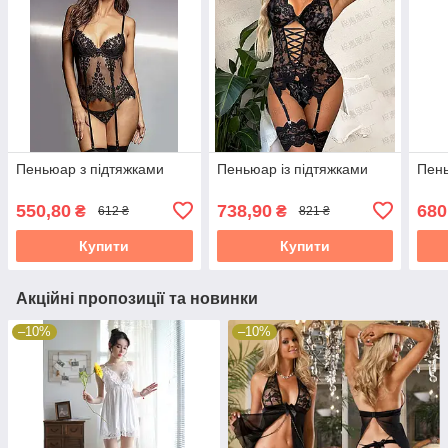
Пеньюар з підтяжками
Пеньюар із підтяжками
Пень
550,80
738,90
680
₴
₴
612 ₴
821 ₴
Купити
Купити
Акційні пропозиції та новинки
–10%
–10%