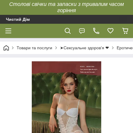
Столові свічки та запаски з тривалим часом
горіння
Чистий Дім
Товари та послуги
➤Сексуальне здоров'я ❤
Еротиче