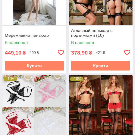
Атласный пеньюар с
Мереживний пеньюар
подтяжками (10)
В наявності
В наявності
449,10
378,90
₴
₴
499 ₴
421 ₴
Купити
Купити
–10%
–10%