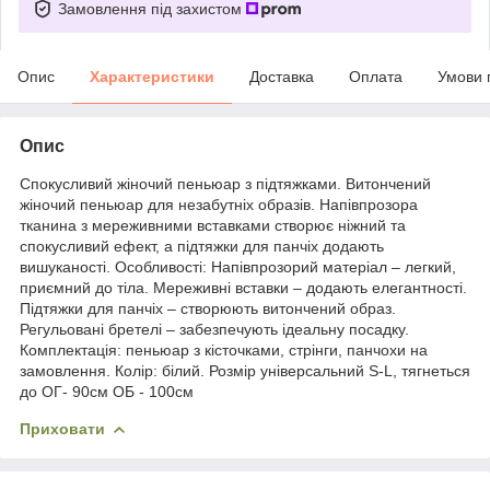
Замовлення під захистом
Опис
Характеристики
Доставка
Оплата
Умови 
Опис
Спокусливий жіночий пеньюар з підтяжками. Витончений
жіночий пеньюар для незабутніх образів. Напівпрозора
тканина з мереживними вставками створює ніжний та
спокусливий ефект, а підтяжки для панчіх додають
вишуканості. Особливості: Напівпрозорий матеріал – легкий,
приємний до тіла. Мереживні вставки – додають елегантності.
Підтяжки для панчіх – створюють витончений образ.
Регульовані бретелі – забезпечують ідеальну посадку.
Комплектація: пеньюар з кісточками, стрінги, панчохи на
замовлення. Колір: білий. Розмір універсальний S-L, тягнеться
до ОГ- 90см ОБ - 100см
Приховати