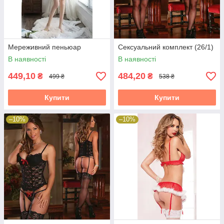
Мереживний пеньюар
Сексуальний комплект (26/1)
В наявності
В наявності
449,10
484,20
₴
₴
499 ₴
538 ₴
Купити
Купити
–10%
–10%