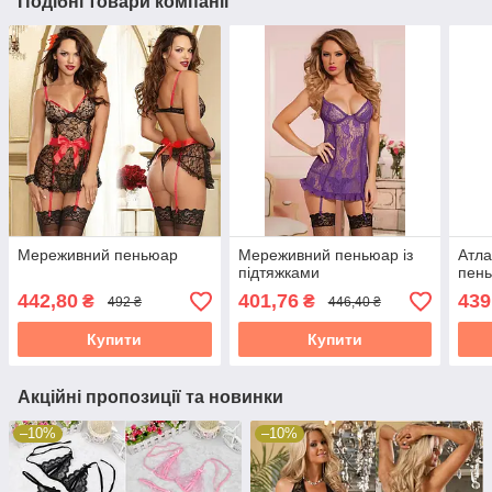
Подібні товари компанії
Мереживний пеньюар
Мереживний пеньюар із
Атл
підтяжками
пен
442,80
401,76
439
₴
₴
492 ₴
446,40 ₴
Купити
Купити
Акційні пропозиції та новинки
–10%
–10%