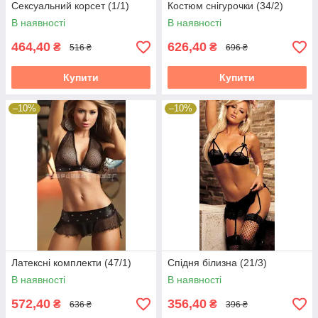
Сексуальний корсет (1/1)
Костюм снігурочки (34/2)
В наявності
В наявності
464,40
626,40
₴
₴
516 ₴
696 ₴
Купити
Купити
–10%
–10%
Латексні комплекти (47/1)
Спідня білизна (21/3)
В наявності
В наявності
572,40
356,40
₴
₴
636 ₴
396 ₴