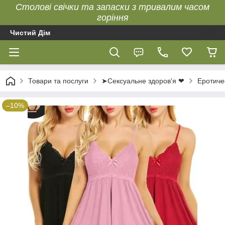
Столові свічки та запаски з тривалим часом
горіння
Чистий Дім
Товари та послуги
➤Сексуальне здоров'я ❤
Еротиче
–10%