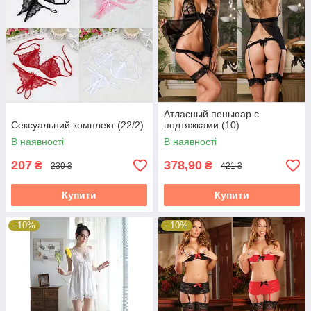
Атласный пеньюар с
Сексуальний комплект (22/2)
подтяжками (10)
В наявності
В наявності
207
378,90
₴
₴
230 ₴
421 ₴
Купити
Купити
–10%
–10%