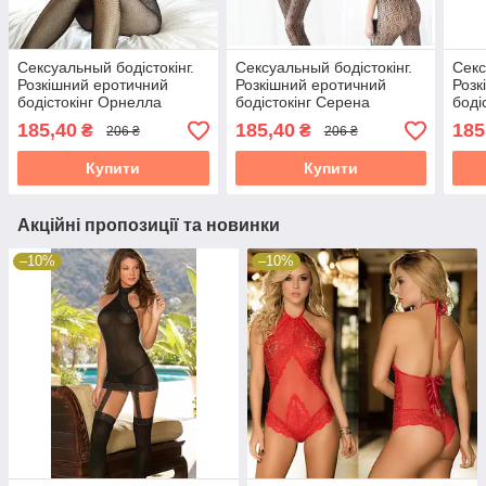
Сексуальный бодістокінг.
Сексуальный бодістокінг.
Секс
Розкішний еротичний
Розкішний еротичний
Розк
бодістокінг Орнелла
бодістокінг Серена
боді
(Чорний) Розмір:
(Чорний) Розмір:
(Чор
185,40
185,40
185
₴
₴
206 ₴
206 ₴
універсал. (XS-XL)
універсал. (XS-XL)
унів
Купити
Купити
Акційні пропозиції та новинки
–10%
–10%