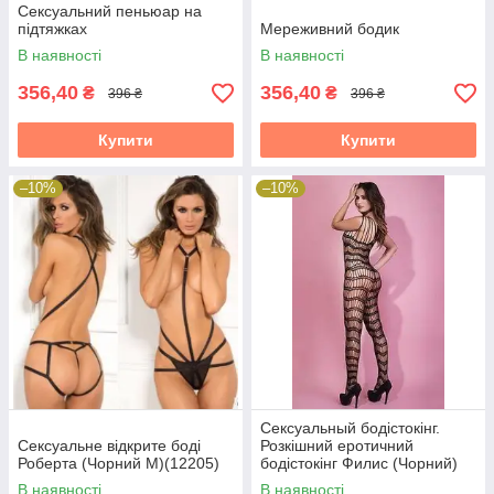
Сексуальний пеньюар на
підтяжках
Мереживний бодик
В наявності
В наявності
356,40
356,40
₴
₴
396 ₴
396 ₴
Купити
Купити
–10%
–10%
Сексуальный бодістокінг.
Сексуальне відкрите боді
Розкішний еротичний
Роберта (Чорний М)(12205)
бодістокінг Филис (Чорний)
Розмір: універсал. (XS-XL)
В наявності
В наявності