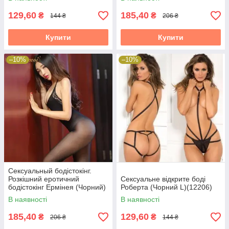
129,60
185,40
₴
₴
144 ₴
206 ₴
Купити
Купити
–10%
–10%
Сексуальный бодістокінг.
Розкішний еротичний
Сексуальне відкрите боді
бодістокінг Ермінея (Чорний)
Роберта (Чорний L)(12206)
Розмір: універсал. (XS-XL)
В наявності
В наявності
185,40
129,60
₴
₴
206 ₴
144 ₴