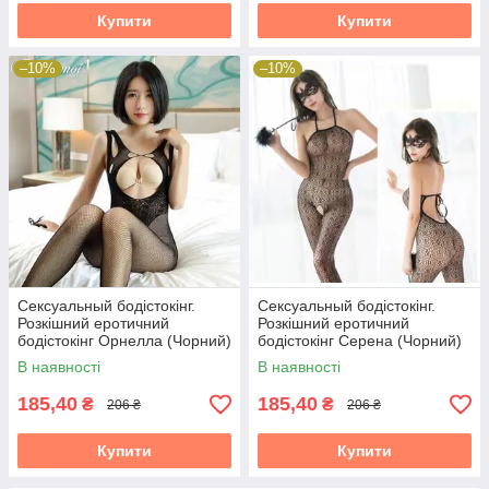
Купити
Купити
–10%
–10%
Сексуальный бодістокінг.
Сексуальный бодістокінг.
Розкішний еротичний
Розкішний еротичний
бодістокінг Орнелла (Чорний)
бодістокінг Серена (Чорний)
Розмір: універсал. (XS-XL)
Розмір: універсал. (XS-XL)
В наявності
В наявності
185,40
185,40
₴
₴
206 ₴
206 ₴
Купити
Купити