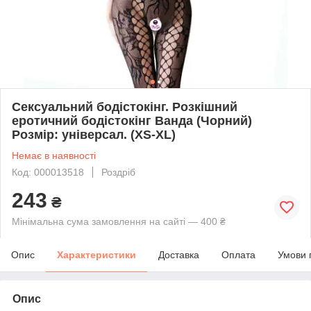
Сексуальний бодістокінг. Розкішний
еротичний бодістокінг Ванда (Чорний)
Розмір: універсал. (XS-XL)
Немає в наявності
Код: 000013518
Роздріб
243
₴
Мінімальна сума замовлення на сайті — 400 ₴
Опис
Характеристики
Доставка
Оплата
Умови 
Опис