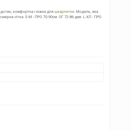
 дотик, комфортна і ніжна для
шкарпетки
. Модель, яка
мірна сітка: S-М - ПРО 70-90см. ОГ 72-86 див. L-ХЛ - ПРО