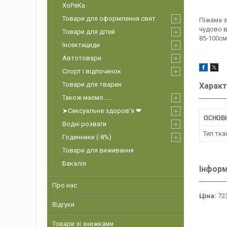
ХоРеКа
Товари для оформлення свят
Піжама з
чудово в
Товари для дітей
85-100см
Інсектициди
Автотовари
Спорт і відпочинок
Товари для тварин
Характ
Також маємо......
➤Сексуальне здоров'я ❤
ОСНОВН
Водні розваги
Тип тка
Годинники (-8%)
Товари для виживання
Бакалія
Інформ
Про нас
Ціна:
723
Відгуки
Товари зі знижками