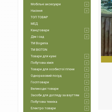
Мобільні аксесуари
Насіння
ТОП ТОВАР
МЕД
Канцтовари
Дім і сад
ТМ Bogenia
ТМ BIOTON
Товари для кухні
Побутова хімія
Товари для особистої гігієни
Одноразовий посуд
Госптовари
Великодні товари
Засоби для догляду за взуттям
Побутова техніка
Електро товари