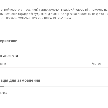
 стрейчевого атласу, який гарно холодить шкіру. Чудова річ, приємна на
пишеться в гардеробі будь-якої дівчини. Колір в наявності як на фото. Роз
. ОГ 80-96см 2ХЛ-3хл ПРО 95 - 108см ОГ 95-105см.
еристики
І АТРИБУТИ
нини
Атлас
ація для замовлення
,60 ₴