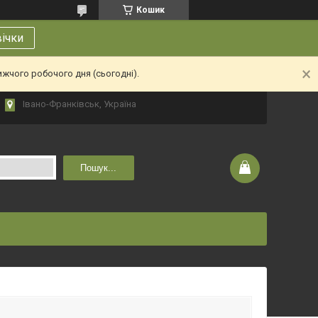
Кошик
вічки
ижчого робочого дня (сьогодні).
Івано-Франківськ, Україна
Пошук...