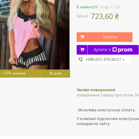
В наявності
Код:
11/26
723,60 ₴
804 ₴
Купити
Купити з
+380 (67) 575-30-27
–10%
26 днів
повернення товару протягом 14
У компанії підключені електронн
покидаючи сайту.