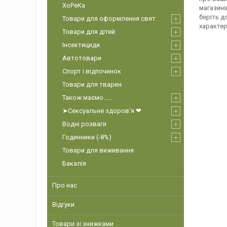
ХоРеКа
магазині
беріть д
Товари для оформлення свят
характер
Товари для дітей
Інсектициди
Автотовари
Спорт і відпочинок
Товари для тварин
Також маємо......
➤Сексуальне здоров'я ❤
Водні розваги
Годинники (-8%)
Товари для виживання
Бакалія
Про нас
Відгуки
Товари зі знижками