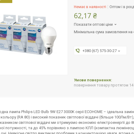
Немає в наявності
Оптом і в розд
62,17 ₴
Показати оптові ціни
Мінімальна сума замовлення на с
+380 (67) 575-30-27
повернення товару протягом 14
одна лампа Philips LED Bulb 9W E27 3000K серії ECOHOME – ідеальна за
 кольору (RA 80) і високий показник світлової віддачі (більше 100Лм/Вт
казником світлової віддачі ми отримуємо економію електроенергії до
ної потужності, та до 45% порівняно з лампою КЛЛ (компактна люмінесце
 очі. Неякісне світло викликає проблеми з концентрацією уваги, втома о