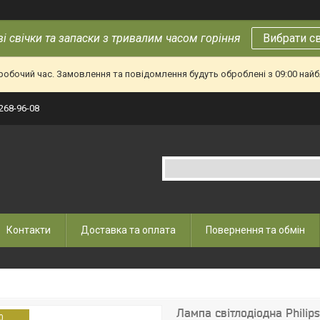
і свічки та запаски з тривалим часом горіння
Вибрати с
еробочий час. Замовлення та повідомлення будуть оброблені з 09:00 найб
 268-96-08
Контакти
Доставка та оплата
Повернення та обмін
Лампа світлодіодна Phili
0