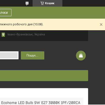
Кошик
вічки
лижчого робочого дня (10.08).
Івано-Франківськ, Україна
Пошук...
ps Ecohome LED Bulb 9W E27 3000K 1PF/20RCA