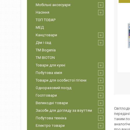
Мобільні аксесуари
Насіння
ТОП ТОВАР
МЕД
Канцтовари
Дім і сад
ТМ Bogenia
ТМ BIOTON
Товари для кухні
Побутова хімія
Товари для особистої гігієни
Одноразовий посуд
Госптовари
Великодні товари
Світлоді
Засоби для догляду за взуттям
передачі
Побутова техніка
таким по
аналогіч
Електро товари
про ваші