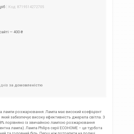
ріб
Код:
8719514272705
айті — 400 ₴
 днів
за домовленістю
міна лампи розжарювання. Лампа має високий коефіцієнт
), який забезпечує високу ефективність джерела світла. З
 88% порівняно із звичайною лампою розжарювання
нтна лампа). Лампа Philips серії ECOHOME – це турбота
чей та головний біль. Перш ніж потрапити на полиці