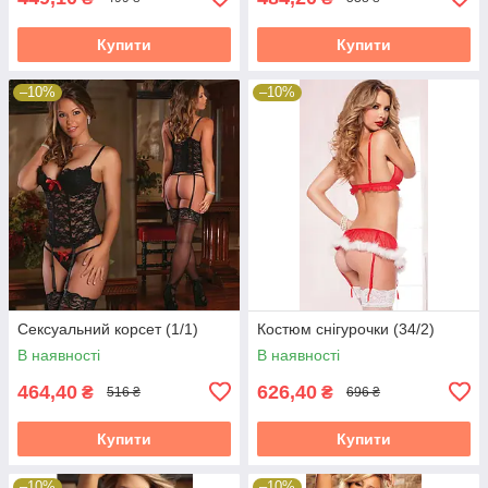
Купити
Купити
–10%
–10%
Сексуальний корсет (1/1)
Костюм снігурочки (34/2)
В наявності
В наявності
464,40
626,40
₴
₴
516 ₴
696 ₴
Купити
Купити
–10%
–10%