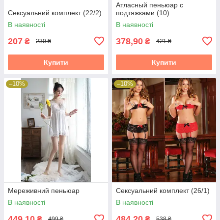
Атласный пеньюар с
Сексуальний комплект (22/2)
подтяжками (10)
В наявності
В наявності
207
378,90
₴
₴
230 ₴
421 ₴
Купити
Купити
–10%
–10%
Мереживний пеньюар
Сексуальний комплект (26/1)
В наявності
В наявності
449,10
484,20
₴
₴
499 ₴
538 ₴