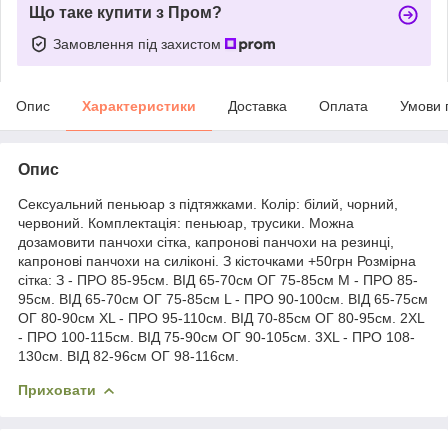
Що таке купити з Пром?
Замовлення під захистом
Опис
Характеристики
Доставка
Оплата
Умови 
Опис
Сексуальний пеньюар з підтяжками. Колір: білий, чорний,
червоний. Комплектація: пеньюар, трусики. Можна
дозамовити панчохи сітка, капронові панчохи на резинці,
капронові панчохи на силіконі. З кісточками +50грн Розмірна
сітка: З - ПРО 85-95см. ВІД 65-70см ОГ 75-85см M - ПРО 85-
95см. ВІД 65-70см ОГ 75-85см L - ПРО 90-100см. ВІД 65-75см
ОГ 80-90см XL - ПРО 95-110см. ВІД 70-85см ОГ 80-95см. 2XL
- ПРО 100-115см. ВІД 75-90см ОГ 90-105см. 3ХL - ПРО 108-
130см. ВІД 82-96см ОГ 98-116см.
Приховати