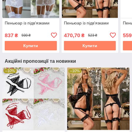
Пеньюар із підв'язками
Пеньюар із підв'язками
Пень
837
470,70
559
₴
₴
930 ₴
523 ₴
Купити
Купити
Акційні пропозиції та новинки
–10%
–10%