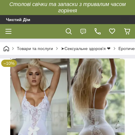
Столові свічки та запаски з тривалим часом
горіння
Чистий Дім
Товари та послуги
➤Сексуальне здоров'я ❤
Еротиче
–10%