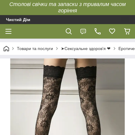
Столові свічки та запаски з тривалим часом
горіння
Чистий Дім
Товари та послуги
➤Сексуальне здоров'я ❤
Еротиче