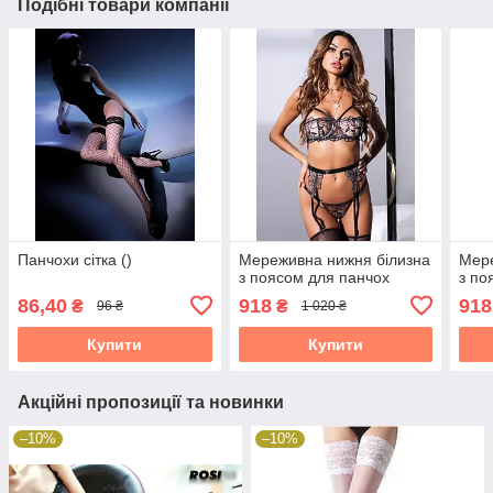
Подібні товари компанії
Панчохи сітка ()
Мереживна нижня білизна
Мере
з поясом для панчох
з по
86,40
918
918
₴
₴
96 ₴
1 020 ₴
Купити
Купити
Акційні пропозиції та новинки
–10%
–10%