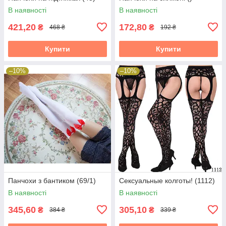
В наявності
В наявності
421,20
172,80
₴
₴
468 ₴
192 ₴
Купити
Купити
–10%
–10%
Панчохи з бантиком (69/1)
Сексуальные колготы! (1112)
В наявності
В наявності
345,60
305,10
₴
₴
384 ₴
339 ₴