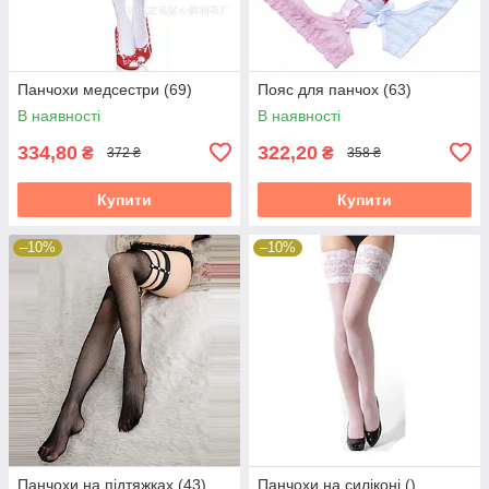
Панчохи медсестри (69)
Пояс для панчох (63)
В наявності
В наявності
334,80
322,20
₴
₴
372 ₴
358 ₴
Купити
Купити
–10%
–10%
Панчохи на підтяжках (43)
Панчохи на силіконі ()