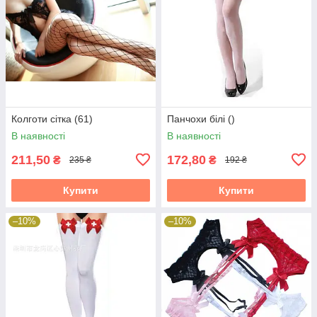
Колготи сітка (61)
Панчохи білі ()
В наявності
В наявності
211,50
172,80
₴
₴
235 ₴
192 ₴
Купити
Купити
–10%
–10%