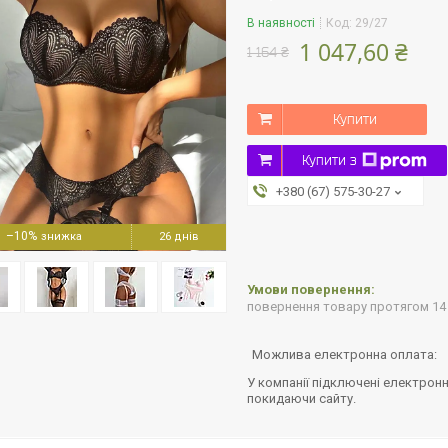
В наявності
Код:
29/27
1 047,60 ₴
1 164 ₴
Купити
Купити з
+380 (67) 575-30-27
–10%
26 днів
повернення товару протягом 14
У компанії підключені електронн
покидаючи сайту.