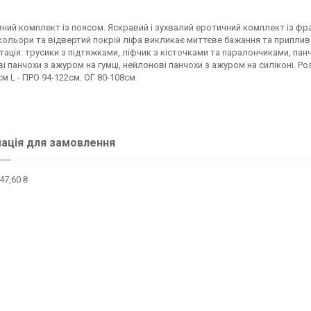
ий комплект із поясом. Яскравий і зухвалий еротичний комплект із фра
кольори та відвертий покрій ліфа викликає миттєве бажання та приплив 
ація: трусики з підтяжками, ліфчик з кісточками та паралончиками, пан
і панчохи з ажуром на гумці, нейлонові панчохи з ажуром на силіконі. Роз
см L - ПРО 94-122см. ОГ 80-108см
ація для замовлення
47,60 ₴