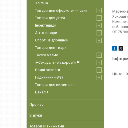
ХоРеКа
Товари для оформлення свят
Мереживн
Яскраві 
Товари для дітей
Комплект
Інсектициди
нейлонов
ОГ 75-96
Автотовари
Спорт і відпочинок
Товари для тварин
Також маємо......
Інформ
➤Сексуальне здоров'я ❤
Водні розваги
Ціна:
1 0
Годинники (-8%)
Товари для виживання
Бакалія
Про нас
Відгуки
Товари зі знижками