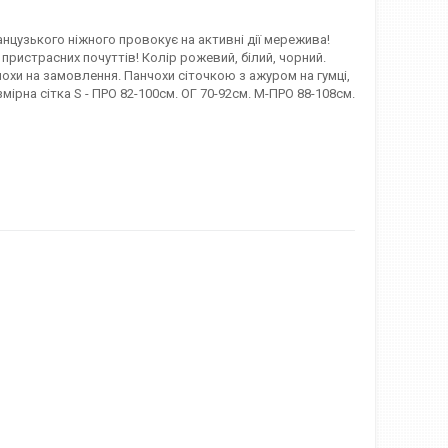
нцузького ніжного провокує на активні дії мережива!
пристрасних почуттів! Колір рожевий, білий, чорний.
чохи на замовлення. Панчохи сіточкою з ажуром на гумці,
мірна сітка S - ПРО 82-100см. ОГ 70-92см. M-ПРО 88-108см.