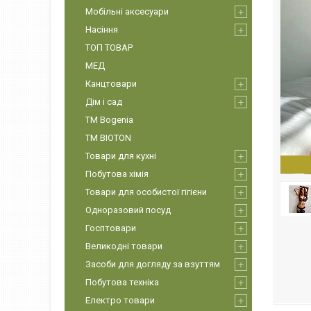
Мобільні аксесуари
Насіння
ТОП ТОВАР
МЕД
Канцтовари
Дім і сад
ТМ Bogenia
ТМ BIOTON
Товари для кухні
Побутова хімія
Товари для особистої гігієни
Одноразовий посуд
Госптовари
Великодні товари
Засоби для догляду за взуттям
Побутова техніка
Електро товари