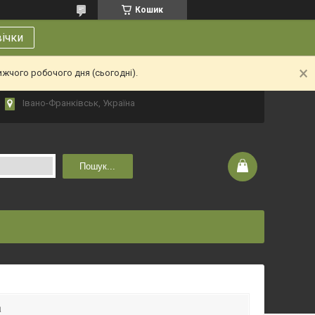
Кошик
вічки
ижчого робочого дня (сьогодні).
Івано-Франківськ, Україна
Пошук...
а