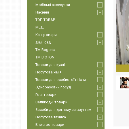
Мобільні аксесуари
Насіння
ТОП ТОВАР
МЕД
Канцтовари
Дім і сад
ТМ Bogenia
ТМ BIOTON
Товари для кухні
Побутова хімія
Товари для особистої гігієни
Одноразовий посуд
Госптовари
Великодні товари
Засоби для догляду за взуттям
Побутова техніка
Електро товари