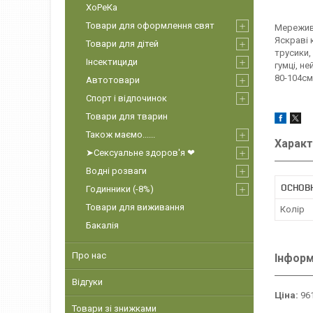
ХоРеКа
Товари для оформлення свят
Мереживн
Яскраві 
Товари для дітей
трусики,
Інсектициди
гумці, н
80-104см
Автотовари
Спорт і відпочинок
Товари для тварин
Також маємо......
Характ
➤Сексуальне здоров'я ❤
Водні розваги
ОСНОВ
Годинники (-8%)
Товари для виживання
Колір
Бакалія
Про нас
Інформ
Відгуки
Ціна:
961
Товари зі знижками