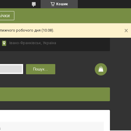
Кошик
вічки
лижчого робочого дня (10.08).
Івано-Франківськ, Україна
Пошук...
а