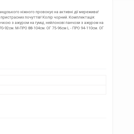
нцузького ніжного провокує на активні дії мережива!
пристрасних почуттів! Колір чорний. Комплектація:
очкою з ажуром на гумці, нейлонові панчохи з ажуром на
 70-92см. M-ПРО 88-104см. ОГ 75-96см L - ПРО 94-110см. ОГ