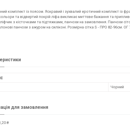
ий комплект із поясом. Яскравий і зухвалий еротичний комплект із фра
кольори та відвертий покрій ліфа викликає миттєве бажання та приплив 
 ліфчик з кісточками та підтяжками, панчохи на замовлення. Панчохи сіт
ейлонові панчохи з ажуром на силіконі. Розмірна сітка S - ПРО 82-96см. ОГ
еристики
НІ
Чорний
ація для замовлення
,20 ₴