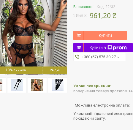
В наявності
Код:
29/32
961,20 ₴
1 068 ₴
Купити
Купити з
+380 (67) 575-30-27
–10%
24 дні
повернення товару протягом 14
У компанії підключені електронн
покидаючи сайту.