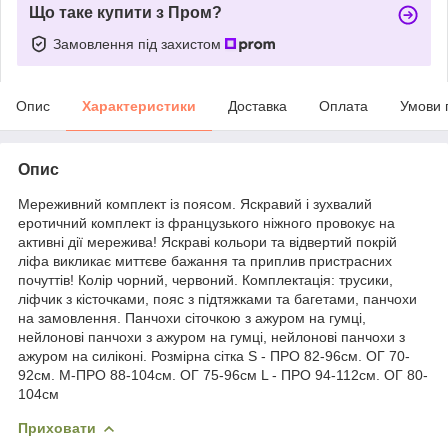
Що таке купити з Пром?
Замовлення під захистом
Опис
Характеристики
Доставка
Оплата
Умови 
Опис
Мереживний комплект із поясом. Яскравий і зухвалий
еротичний комплект із французького ніжного провокує на
активні дії мережива! Яскраві кольори та відвертий покрій
ліфа викликає миттєве бажання та приплив пристрасних
почуттів! Колір чорний, червоний. Комплектація: трусики,
ліфчик з кісточками, пояс з підтяжками та багетами, панчохи
на замовлення. Панчохи сіточкою з ажуром на гумці,
нейлонові панчохи з ажуром на гумці, нейлонові панчохи з
ажуром на силіконі. Розмірна сітка S - ПРО 82-96см. ОГ 70-
92см. M-ПРО 88-104см. ОГ 75-96см L - ПРО 94-112см. ОГ 80-
104см
Приховати