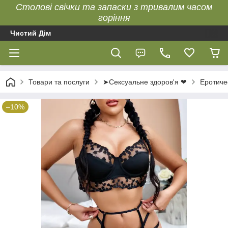
Столові свічки та запаски з тривалим часом
горіння
Чистий Дім
Товари та послуги
➤Сексуальне здоров'я ❤
Еротиче
–10%