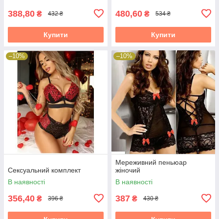
388,80
480,60
₴
₴
432 ₴
534 ₴
Купити
Купити
–10%
–10%
Мереживний пеньюар
Сексуальний комплект
жіночий
В наявності
В наявності
356,40
387
₴
₴
396 ₴
430 ₴