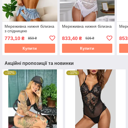
Мереживна нижня білизна
Мереживна нижня білизна
Мере
з спідницею
773,10
833,40
853
₴
₴
859 ₴
926 ₴
Купити
Купити
Акційні пропозиції та новинки
–10%
–10%