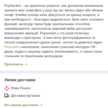
PopSocket – це практичне рішення, яке допоможе впевненіше
тримати ваш смартфон у руці під час запису відео або зйомки
селфі. Клейка основа чіпко фіксується на кришці апарата, а
при необхідності - безслідно видаляється. Крім своїх основних
функцій, аксесуар також буде оригінальним способом
самовираження, пропонуючи широкий вибір доступних
візерункових варіацій. Popsocket у сто разів полегшує
взаємодію з пристроєм. З ним легко фотографуватися та
писати повідомлення однією рукою, читати та дивитися відео.
Попсокет
з малюнком, нанесеним сучасним методом УФ-
друку, надасть вашому гаджету ексклюзивність, а також стане
стильним та практичним аксесуаром.
Приховати
Умови доставки
Нова Пошта
Доставка кур'єром
Всі умови доставки