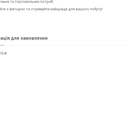
ання та торговельних потреб.
те з вигодою та отримуйте найкраще для вашого побуту!
ація для замовлення
10 ₴