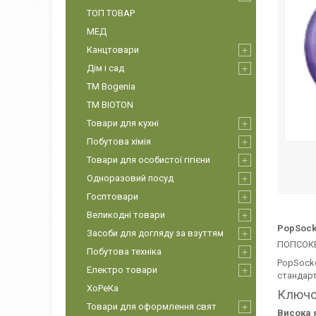
ТОП ТОВАР
МЕД
Канцтовари
Дім і сад
ТМ Bogenia
ТМ BIOTON
Товари для кухні
Побутова хімія
Товари для особистої гігієни
Одноразовий посуд
Госптовари
Великодні товари
PopSocke
Засоби для догляду за взуттям
ПОПСОКЕ
Побутова техніка
PopSocke
Електро товари
стандарт
ХоРеКа
Ключо
Товари для оформлення свят
Висока я