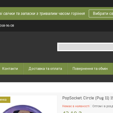
і свічки та запаски з тривалим часом горіння
Вибрати с
 268-96-08
Контакти
Доставка та оплата
Повернення та обмін
PopSocket Circle (Pug 11) 
инка
Немає в наявності
Оптом і в розд