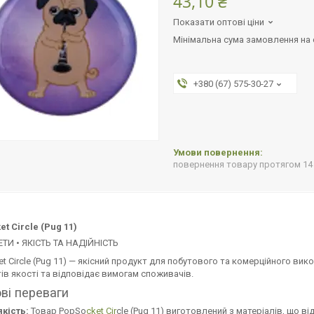
43,10 ₴
Показати оптові ціни
Мінімальна сума замовлення на с
+380 (67) 575-30-27
повернення товару протягом 14
t Circle (Pug 11)
ТИ • ЯКІСТЬ ТА НАДІЙНІСТЬ
t Circle (Pug 11) — якісний продукт для побутового та комерційного ви
ів якості та відповідає вимогам споживачів.
ві переваги
кість:
Товар PopSo
cket Cir
cle (Pug 11) виготовлений з матеріалів, що в