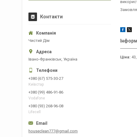
використ
Замовляй
Контакти
Інформ
Чистий Дім
Ціна:
43,
Івано-Франківськ, Україна
+380 (67) 575-30-27
Київстар
+380 (99) 486-91-86
Vodafone
+380 (93) 268-96-08
Lifecell
houseclean777@gmail.com