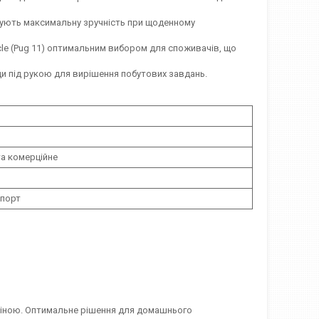
ують максимальну зручність при щоденному
cle (Pug 11) оптимальним вибором для споживачів, що
и під рукою для вирішення побутових завдань.
а комерційне
мпорт
ю ціною. Оптимальне рішення для домашнього