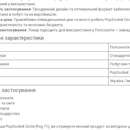
чний у використанні.
ть застосування:
Продуманий дизайн та оптимальний формат забезпеч
анні в побуті та на виробництві.
а ціна:
Привабливе співвідношення ціни та якості робить PopSocket Cir
практичність та економію бюджету.
застосування:
Товар підходить для використання у Попсокети — завжд
ні характеристики
Попсокети
три
Стандартні
чення
Побутове т
PopSocket
Україна / І
 застосування
псокети
 та сім'я
гівля
сподарство
іс
и PopSocket Circle (Pug 11), ви отримуєте якісний продукт за вигідно