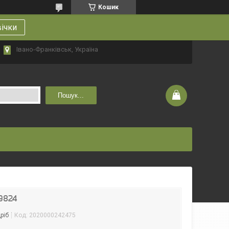
Кошик
вічки
Івано-Франківськ, Україна
Пошук...
19824
ріб
Код:
2020000242475