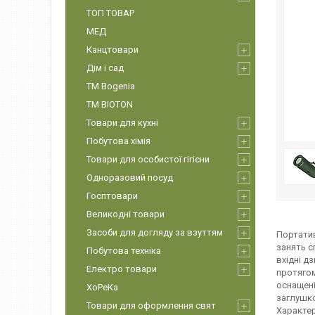
ТОП ТОВАР
МЕД
Канцтовари
Дім і сад
ТМ Bogenia
ТМ BIOTON
Товари для кухні
Побутова хімія
Товари для особистої гігієни
Одноразовий посуд
Госптовари
Великодні товари
Засоби для догляду за взуттям
Портатив
занять с
Побутова техніка
вхідні д
Електро товари
протягом
оснащені
ХоРеКа
заглушко
Товари для оформлення свят
Характери