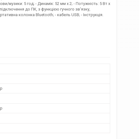
ви/музики: 5 год; - Динамік: 52 мм х 2; - Потужність: 5 Вт х
: підключення до ПК, з функцією гучного зв'язку,
ртативна колонка Bluetooth; - кабель USB; - Інструкція.
ор
ор