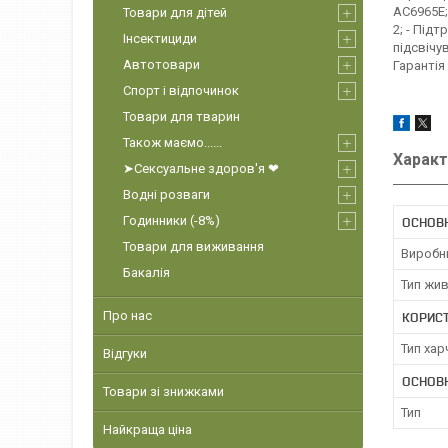
AC6965E; 
Товари для дітей
2; - Під
Інсектициди
підсвічу
Автотовари
Гарантія 
Спорт і відпочинок
Товари для тварин
Також маємо......
Характ
➤Сексуальне здоров'я ❤
Водні розваги
Годинники (-8%)
ОСНОВН
Товари для виживання
Виробн
Бакалія
Тип жи
Про нас
КОРИС
Тип хар
Відгуки
ОСНОВ
Товари зі знижками
Тип
Найкраща ціна