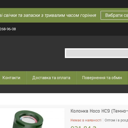
і свічки та запаски з тривалим часом горіння
Вибрати с
 268-96-08
Контакти
Доставка та оплата
Повернення та обмін
Колонка Hoco HC9 (Темно
Немає в наявності
Оптом і в розд