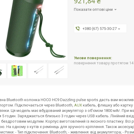
921,84 ₴
Показати оптові ціни
+380 (67) 575-30-27
повернення товару протягом 14
на Bluetooth колонка HOCO HC9 Dazzling pulse sports дасть вам можливі
портом. Підключається через Bluetooth,
AUX
кабель, флешку або картку п
звінки. Ця модель має вбудований акумулятор з об'ємом 1800 мАг. При 
 5 годин. Заряджається близько 3 годин через USB кабель. Лінійний вхід
 бездротовим модулем. Корпус виготовлений із якісного пластику. Всі
ю. На одному з кутів є ремінець для зручного кріплення. Також аксесу
стики: - Тип підключення: Bluetooth; - живлення: від акумулятора; - Розмір