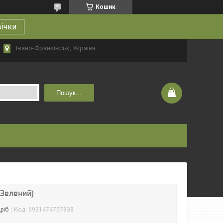
Кошик
вічки
Івано-Франківськ, Україна
Пошук...
-Зелений)
ріб
Код:
6931474757838