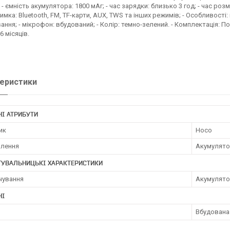
- ємність акумулятора: 1800 мАг; - час зарядки: близько 3 год; - час розмо
тримка: Bluetooth, FM, TF-карти, AUX, TWS та інших режимів; - Особливості
вання; - мікрофон: вбудований; - Колір: темно-зелений. - Комплектація: По
6 місяців.
еристики
І АТРИБУТИ
ик
Hoco
влення
Акумулят
ТУВАЛЬНИЦЬКІ ХАРАКТЕРИСТИКИ
чування
Акумулят
НІ
Вбудована