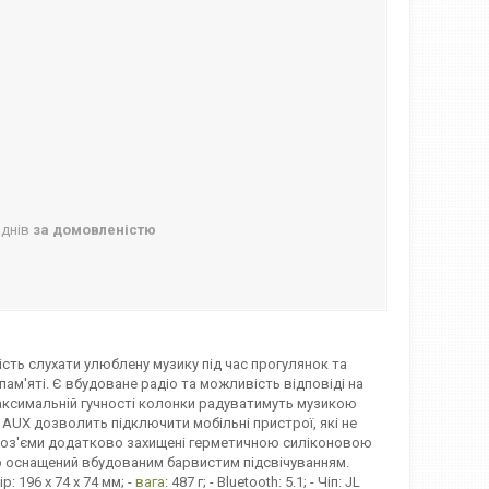
 днів
за домовленістю
сть слухати улюблену музику під час прогулянок та
ам'яті. Є вбудоване радіо та можливість відповіді на
максимальній гучності колонки радуватимуть музикою
 AUX дозволить підключити мобільні пристрої, які не
 роз'єми додатково захищені герметичною силіконовою
ар оснащений вбудованим барвистим підсвічуванням.
: 196 х 74 х 74 мм; -
вага
: 487 г; - Bluetooth: 5.1; - Чіп: JL