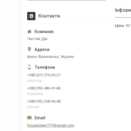
Інформ
Контакти
Ціна:
921
Чистий Дім
Івано-Франківськ, Україна
+380 (67) 575-30-27
Київстар
+380 (99) 486-91-86
Vodafone
+380 (93) 268-96-08
Lifecell
houseclean777@gmail.com