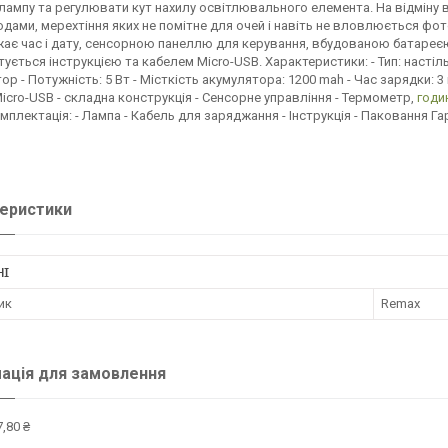
лампу та регулювати кут нахилу освітлювального елемента. На відміну 
одами, мерехтіння яких не помітне для очей і навіть не вловлюється фо
ає час і дату, сенсорною панеллю для керування, вбудованою батаре
ується інструкцією та кабелем Micro-USB. Характеристики: - Тип: настіл
ор - Потужність: 5 Вт - Місткість акумулятора: 1200 mah - Час зарядки: 3 
Micro-USB - складна конструкція - Cенсорне управління - Термометр,
годи
мплектація: - Лампа - Кабель для заряджання - Інструкція - Паковання Гар
еристики
НІ
ик
Remax
ація для замовлення
,80 ₴