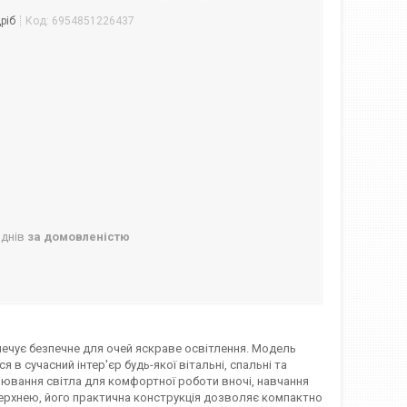
ріб
Код:
6954851226437
 днів
за домовленістю
печує безпечне для очей яскраве освітлення. Модель
 в сучасний інтер'єр будь-якої вітальні, спальні та
сіювання світла для комфортної роботи вночі, навчання
верхнею, його практична конструкція дозволяє компактно