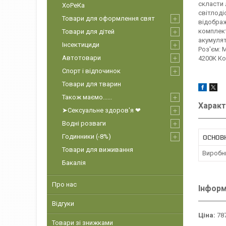
скласти 
ХоРеКа
світлоді
Товари для оформлення свят
відображ
комплект
Товари для дітей
акумулят
Інсектициди
Роз'єм: 
Автотовари
4200К Ко
Спорт і відпочинок
Товари для тварин
Також маємо......
Характ
➤Сексуальне здоров'я ❤
Водні розваги
Годинники (-8%)
ОСНОВ
Товари для виживання
Виробн
Бакалія
Про нас
Інформ
Відгуки
Ціна:
787
Товари зі знижками