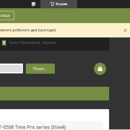
Кошик
вічки
ижчого робочого дня (сьогодні).
Івано-Франківськ, Україна
Пошук...
-E510 Time Pro series (Бiлий)