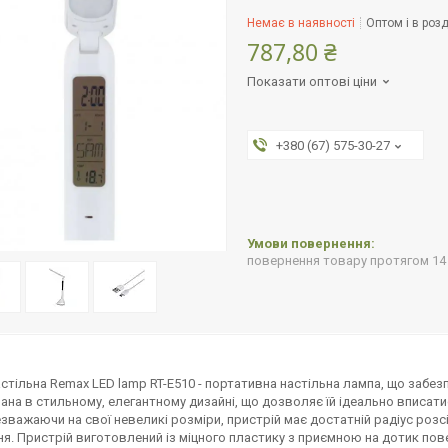
Немає в наявності
Оптом і в розд
787,80 ₴
Показати оптові ціни
+380 (67) 575-30-27
повернення товару протягом 14
стільна Remax LED lamp RT-E510 - портативна настільна лампа, що забез
ана в стильному, елегантному дизайні, що дозволяє їй ідеально вписатися
езважаючи на свої невеликі розміри, пристрій має достатній радіус роз
ня. Пристрій виготовлений із міцного пластику з приємною на дотик по