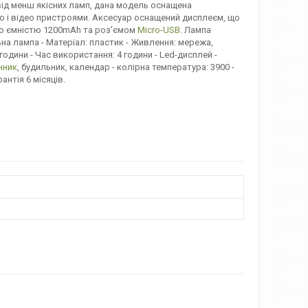
від менш якісних ламп, дана модель оснащена
то і відео пристроями. Аксесуар оснащений дисплеєм, що
єю ємністю 1200mAh та роз'ємом
Micro-USB
. Лампа
ьна лампа - Матеріал: пластик - Живлення: мережа,
години - Час використання: 4 години - Led-дисплей -
нник
, будильник, календар - колірна температура: 3900 -
антія 6 місяців.