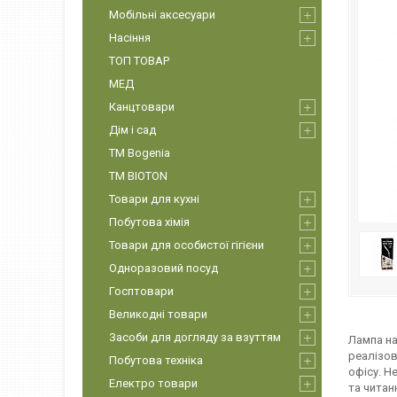
Мобільні аксесуари
Насіння
ТОП ТОВАР
МЕД
Канцтовари
Дім і сад
ТМ Bogenia
ТМ BIOTON
Товари для кухні
Побутова хімія
Товари для особистої гігієни
Одноразовий посуд
Госптовари
Великодні товари
Засоби для догляду за взуттям
Лампа на
реалізов
Побутова техніка
офісу. Н
Електро товари
та читан