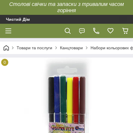
Столові свічки та запаски з тривалим часом
горіння
Чистий Дім
Товари та послуги
Канцтовари
Набори кольорових ф
0