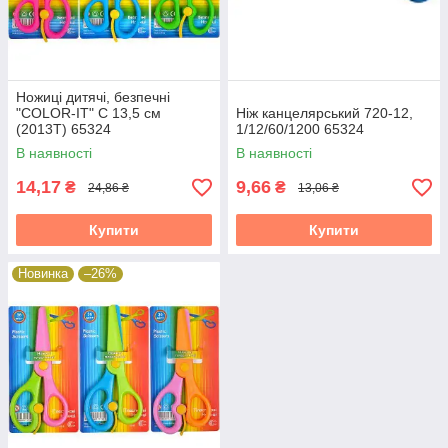
Ножиці дитячі, безпечні
"COLOR-IT" С 13,5 см
Ніж канцелярський 720-12,
(2013T) 65324
1/12/60/1200 65324
В наявності
В наявності
14,17
9,66
₴
₴
24,86 ₴
13,06 ₴
Купити
Купити
Новинка
–26%