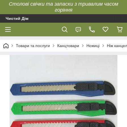
Столові свічки та запаски з тривалим часом
горіння
Чистий Дім
Товари та послуги
Канцтовари
Ножиці
Ніж канце