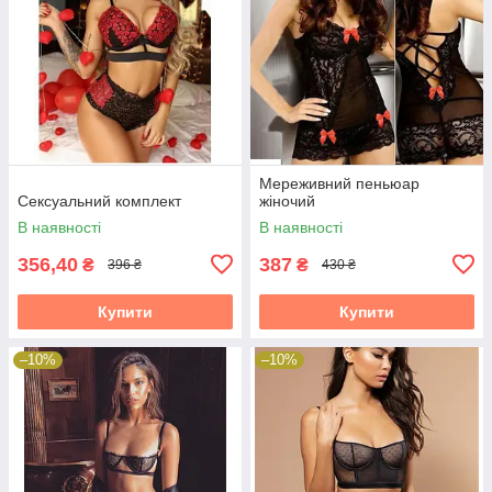
Мереживний пеньюар
Сексуальний комплект
жіночий
В наявності
В наявності
356,40
387
₴
₴
396 ₴
430 ₴
Купити
Купити
–10%
–10%