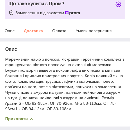
Що таке купити з Пром?
Замовлення під захистом
Опис
Доставка
Оплата
Умови повернення
Опис
Мереживний набір з поясом. Яскравий і еротичний комплект з
французького ніжного провокує на активні дії мережива!
Блукачі кольори і відверта покрий лифа викликають миттєве
бажання і приплив пристрасних почуттів! Колір наявний як на
фото. Комплектація: трусики, ліфчик з кісточками, чопер,
пов'язки на ноги, пояс з підтяжками, панчохи на замовлення.
Чулки сіткою з ажуром на гуми, панчохи нейлонові з ажуром
на гумці, панчохи нейлонові з ажуром на силіконі. Розмір
ґратки S - ОБ 82-98cм, ОГ 70-92см. М-Б 88-110sм, ОГ 75-
96см L - ОБ 94-12sм, ОГ 80-108см
Приховати