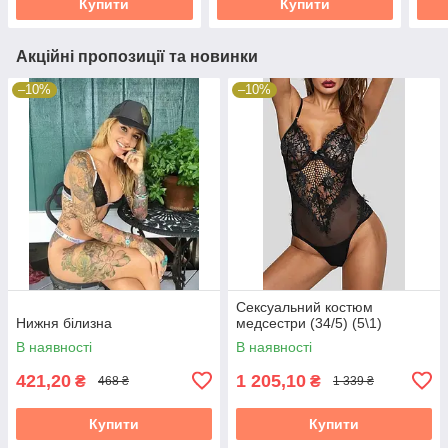
Купити
Купити
Акційні пропозиції та новинки
–10%
–10%
Сексуальний костюм
Нижня білизна
медсестри (34/5) (5\1)
В наявності
В наявності
421,20
1 205,10
₴
₴
468 ₴
1 339 ₴
Купити
Купити