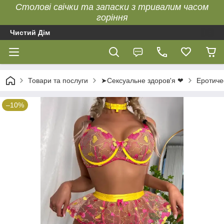
Столові свічки та запаски з тривалим часом
горіння
Чистий Дім
Товари та послуги
➤Сексуальне здоров'я ❤
Еротиче
–10%