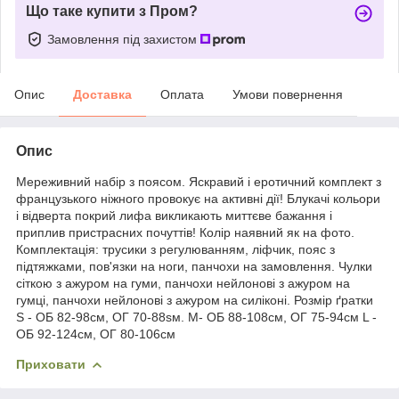
Що таке купити з Пром?
Замовлення під захистом
Опис
Доставка
Оплата
Умови повернення
Опис
Мереживний набір з поясом. Яскравий і еротичний комплект з
французького ніжного провокує на активні дії! Блукачі кольори
і відверта покрий лифа викликають миттєве бажання і
приплив пристрасних почуттів! Колір наявний як на фото.
Комплектація: трусики з регулюванням, ліфчик, пояс з
підтяжками, пов'язки на ноги, панчохи на замовлення. Чулки
сіткою з ажуром на гуми, панчохи нейлонові з ажуром на
гумці, панчохи нейлонові з ажуром на силіконі. Розмір ґратки
S - ОБ 82-98cм, ОГ 70-88sм. M- ОБ 88-108cм, ОГ 75-94см L -
ОБ 92-124cм, ОГ 80-106см
Приховати