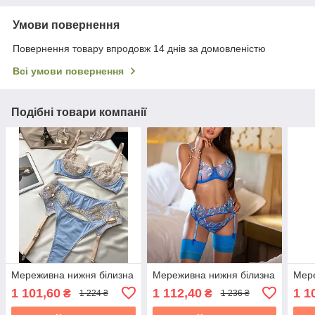
Умови повернення
Повернення товару впродовж 14 днів за домовленістю
Всі умови повернення
Подібні товари компанії
Мереживна нижня білизна
Мереживна нижня білизна
Мере
1 101,60
1 112,40
1 1
₴
₴
1 224 ₴
1 236 ₴