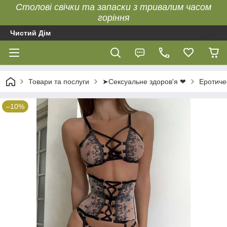
Столові свічки та запаски з тривалим часом
горіння
Чистий Дім
Товари та послуги
➤Сексуальне здоров'я ❤
Еротиче
–10%