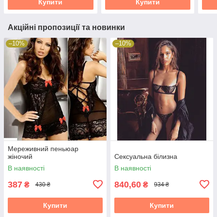
Купити
Купити
Акційні пропозиції та новинки
–10%
–10%
Мереживний пеньюар
жіночий
Сексуальна білизна
В наявності
В наявності
387
840,60
₴
₴
430 ₴
934 ₴
Купити
Купити