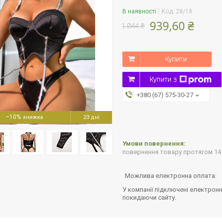
В наявності
Код:
28/18
939,60 ₴
1 044 ₴
Купити
Купити з
+380 (67) 575-30-27
–10%
23 дні
повернення товару протягом 14
У компанії підключені електронн
покидаючи сайту.