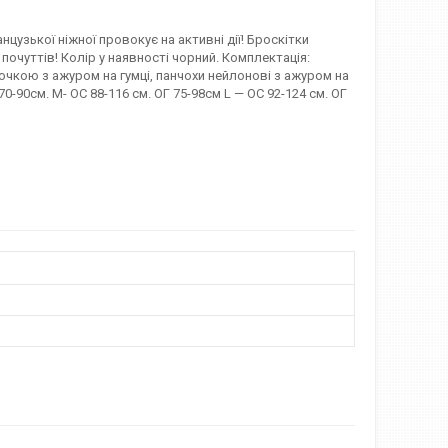
узької ніжної провокує на активні дії! Броскітки
почуттів! Колір у наявності чорний. Комплектація:
точкою з ажуром на гумці, панчохи нейлонові з ажуром на
70-90см. M- ОС 88-116 см. ОГ 75-98см L — ОС 92-124 см. ОГ