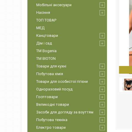
Мобільні аксесуари
Насіння
ТОП ТОВАР
МЕД
Канцтовари
Дім і сад
ТМ Bogenia
ТМ BIOTON
Товари для кухні
Побутова хімія
Товари для особистої гігієни
Одноразовий посуд
Госптовари
Великодні товари
Засоби для догляду за взуттям
Побутова техніка
Електро товари