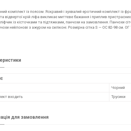
ий комплект із поясом. Яскравий і зухвалий еротичний комплект із франц
та відвертої крій ліфа викликає миттєве бажання і приплив пристрасних 
 ліфчик із кісточками та підтяжками, панчохи на замовлення. Панчохи сі
анчохи нейлонові з ажуром на силіконі. Розмірна сітка S — ОС 82-98 см. ОГ 
еристики
НІ
Чорний
лект входить
Трусики
ація для замовлення