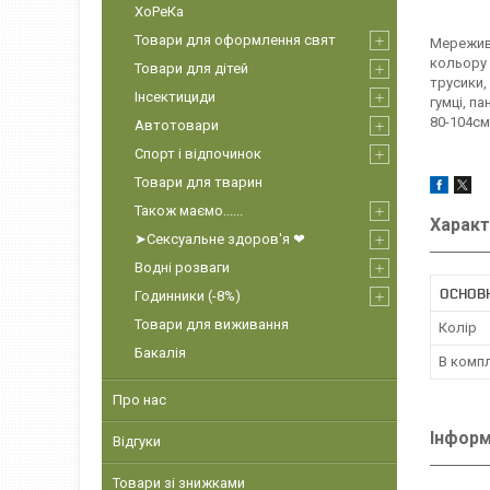
ХоРеКа
Товари для оформлення свят
Мереживн
кольору 
Товари для дітей
трусики,
Інсектициди
гумці, п
80-104см
Автотовари
Спорт і відпочинок
Товари для тварин
Також маємо......
Характ
➤Сексуальне здоров'я ❤
Водні розваги
ОСНОВ
Годинники (-8%)
Товари для виживання
Колір
Бакалія
В комп
Про нас
Інформ
Відгуки
Товари зі знижками