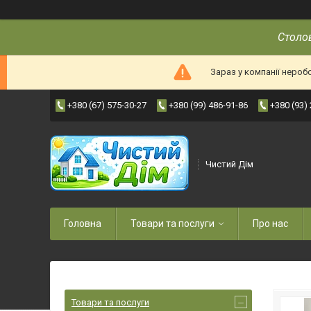
Столов
Зараз у компанії нероб
+380 (67) 575-30-27
+380 (99) 486-91-86
+380 (93)
Чистий Дім
Головна
Товари та послуги
Про нас
Товари та послуги