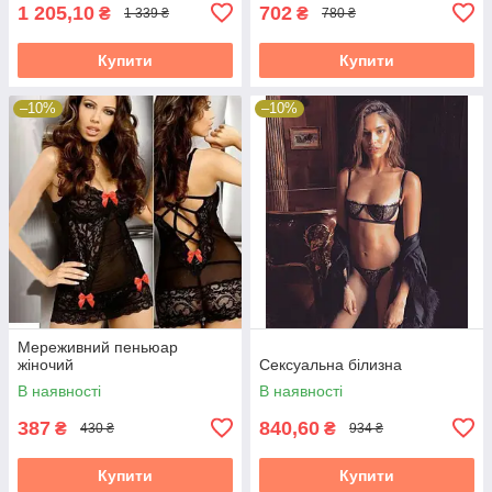
1 205,10
702
₴
₴
1 339 ₴
780 ₴
Купити
Купити
–10%
–10%
Мереживний пеньюар
жіночий
Сексуальна білизна
В наявності
В наявності
387
840,60
₴
₴
430 ₴
934 ₴
Купити
Купити