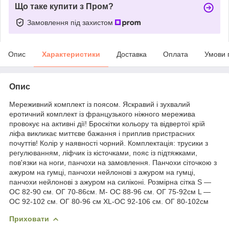
Що таке купити з Пром?
Замовлення під захистом
Опис
Характеристики
Доставка
Оплата
Умови 
Опис
Мереживний комплект із поясом. Яскравий і зухвалий
еротичний комплект із французького ніжного мережива
провокує на активні дії! Броскітки кольору та відвертої крій
ліфа викликає миттєве бажання і приплив пристрасних
почуттів! Колір у наявності чорний. Комплектація: трусики з
регулюванням, ліфчик із кісточками, пояс із підтяжками,
пов'язки на ноги, панчохи на замовлення. Панчохи сіточкою з
ажуром на гумці, панчохи нейлонові з ажуром на гумці,
панчохи нейлонові з ажуром на силіконі. Розмірна сітка S —
ОС 82-90 см. ОГ 70-86см. M- ОС 88-96 см. ОГ 75-92см L —
ОС 92-102 см. ОГ 80-96 см XL-ОС 92-106 см. ОГ 80-102см
Приховати