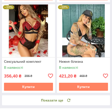
–10%
–10%
Сексуальний комплект
Нижня білизна
В наявності
В наявності
356,40
421,20
₴
₴
396 ₴
468 ₴
Купити
Купити
Показати ще