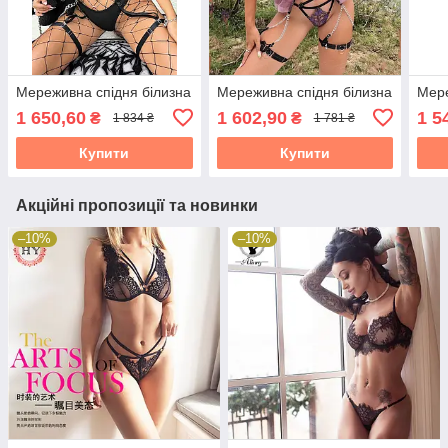
Мереживна спідня білизна
Мереживна спідня білизна
Мере
1 650,60
1 602,90
1 5
₴
₴
1 834 ₴
1 781 ₴
Купити
Купити
Акційні пропозиції та новинки
–10%
–10%