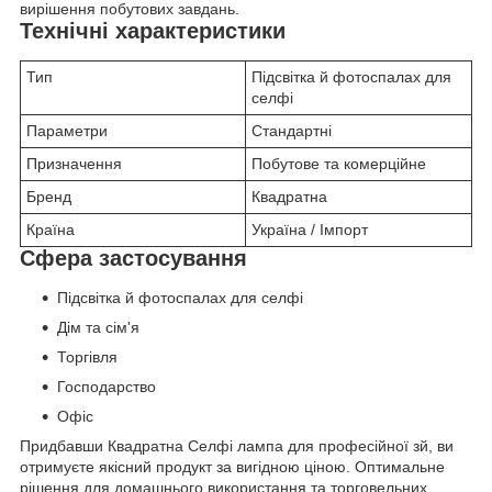
вирішення побутових завдань.
Технічні характеристики
Тип
Підсвітка й фотоспалах для
селфі
Параметри
Стандартні
Призначення
Побутове та комерційне
Бренд
Квадратна
Країна
Україна / Імпорт
Сфера застосування
Підсвітка й фотоспалах для селфі
Дім та сім'я
Торгівля
Господарство
Офіс
Придбавши Квадратна Селфі лампа для професійної зй, ви
отримуєте якісний продукт за вигідною ціною. Оптимальне
рішення для домашнього використання та торговельних