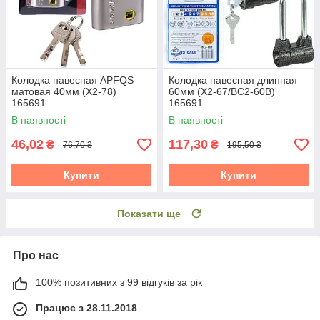
Колодка навесная APFQS
Колодка навесная длинная
матовая 40мм (X2-78)
60мм (X2-67/BC2-60B)
165691
165691
В наявності
В наявності
46,02
117,30
₴
₴
76,70 ₴
195,50 ₴
Купити
Купити
Показати ще
Про нас
100% позитивних з 99 відгуків за рік
Працює з 28.11.2018