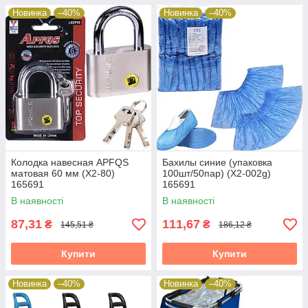
Новинка
–40%
Новинка
–40%
Колодка навесная APFQS
Бахилы синие (упаковка
матовая 60 мм (X2-80)
100шт/50пар) (X2-002g)
165691
165691
В наявності
В наявності
87,31
111,67
₴
₴
145,51 ₴
186,12 ₴
Купити
Купити
Новинка
–40%
Новинка
–40%