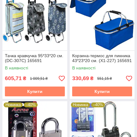
Тачка кравчучка 95*33*20 см.
Корзина-термос для пикника
(DC-307C) 165691
43*23*20 см. (Х1-227) 165691
В наявності
В наявності
605,71
330,69
₴
₴
1 009,51 ₴
551,15 ₴
Купити
Купити
Новинка
–40%
Новинка
–40%