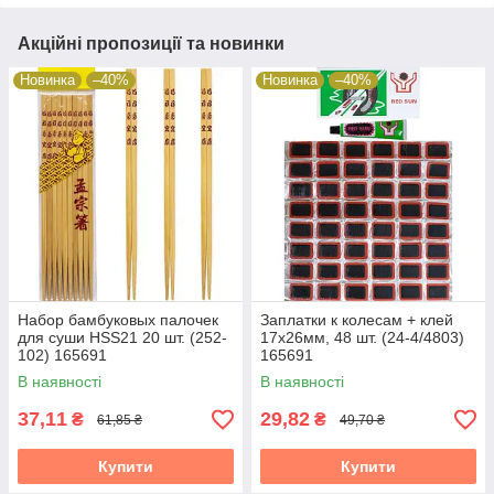
Акційні пропозиції та новинки
Новинка
–40%
Новинка
–40%
Набор бамбуковых палочек
Заплатки к колесам + клей
для суши HSS21 20 шт. (252-
17х26мм, 48 шт. (24-4/4803)
102) 165691
165691
В наявності
В наявності
37,11
29,82
₴
₴
61,85 ₴
49,70 ₴
Купити
Купити