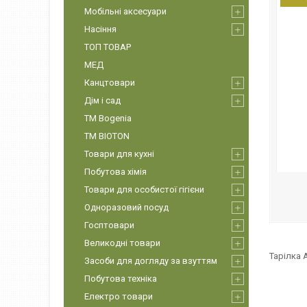
Мобільні аксесуари
Насіння
ТОП ТОВАР
МЕД
Канцтовари
Дім і сад
ТМ Bogenia
ТМ BIOTON
Товари для кухні
Побутова хімія
Товари для особистої гігієни
Одноразовий посуд
Госптовари
Великодні товари
Тарілка 
Засоби для догляду за взуттям
Побутова техніка
Електро товари