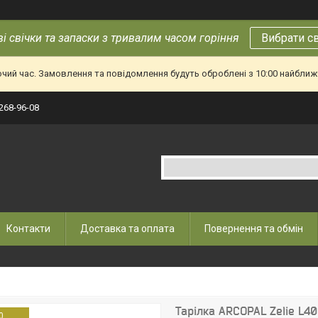
і свічки та запаски з тривалим часом горіння
Вибрати с
очий час. Замовлення та повідомлення будуть оброблені з 10:00 найближч
 268-96-08
Контакти
Доставка та оплата
Повернення та обмін
Тарілка ARCOPAL Zelie L40
0