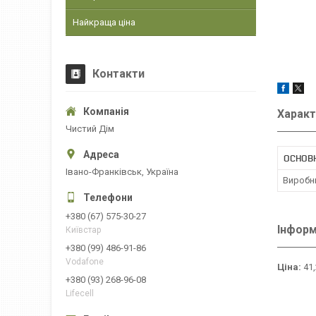
Найкраща ціна
Контакти
Характ
Чистий Дім
ОСНОВ
Івано-Франківськ, Україна
Виробн
+380 (67) 575-30-27
Інформ
Київстар
+380 (99) 486-91-86
Vodafone
Ціна:
41,
+380 (93) 268-96-08
Lifecell