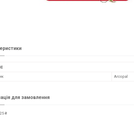
еристики
НІ
ик
Arcopal
ація для замовлення
25 ₴