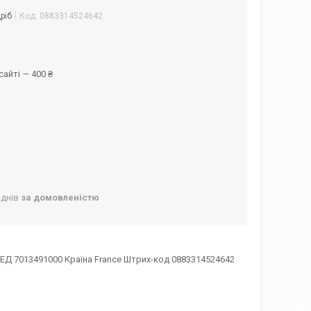
ріб
Код:
0883314524642
айті — 400 ₴
 днів
за домовленістю
ЗЕД 7013491000 Країна France Штрих-код 0883314524642