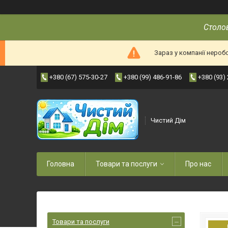
Столов
Зараз у компанії нероб
+380 (67) 575-30-27
+380 (99) 486-91-86
+380 (93)
Чистий Дім
Головна
Товари та послуги
Про нас
Товари та послуги