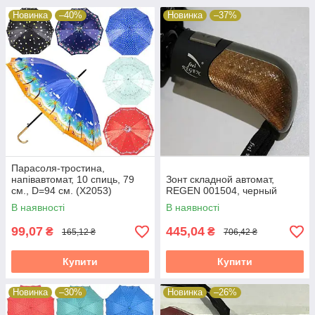
Новинка
–40%
Новинка
–37%
Парасоля-тростина,
напівавтомат, 10 спиць, 79
Зонт складной автомат,
см., D=94 см. (X2053)
REGEN 001504, черный
В наявності
В наявності
99,07
445,04
₴
₴
165,12 ₴
706,42 ₴
Купити
Купити
Новинка
–30%
Новинка
–26%