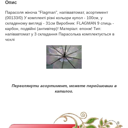
Опис
Парасоля жіноча "Flagman", напівавтомат, асортимент
(00133/0) У комплекті різні кольори купол - 100см, у
складеному вигляді - 31см Виробник: FLAGMAN 9 спиць -
карбон, подвійні (антивітер)! Матеріал: епонж! Тип:
напівавтомат у 3 складання Парасолька комплектується в
чохлі
Переглянути асортимент, можете перейшовши в
каталог.