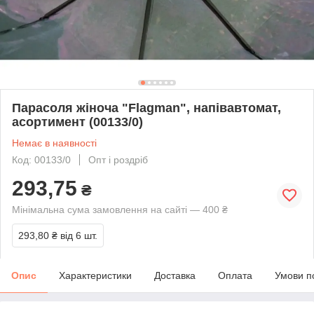
Парасоля жіноча "Flagman", напівавтомат,
асортимент (00133/0)
Немає в наявності
Код: 00133/0
Опт і роздріб
293,75
₴
Мінімальна сума замовлення на сайті — 400 ₴
293,80 ₴
від 6 шт.
Опис
Характеристики
Доставка
Оплата
Умови п