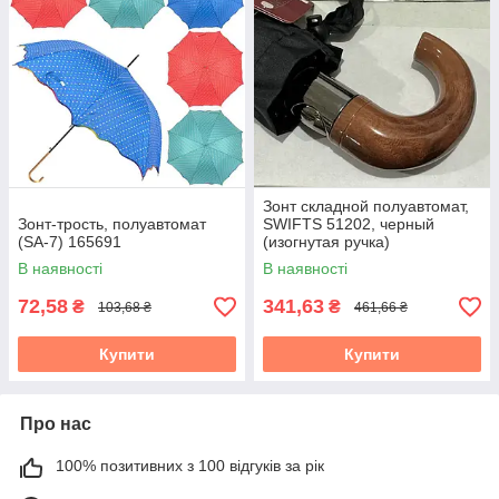
Зонт складной полуавтомат,
Зонт-трость, полуавтомат
SWIFTS 51202, черный
(SA-7) 165691
(изогнутая ручка)
В наявності
В наявності
72,58
341,63
₴
₴
103,68 ₴
461,66 ₴
Купити
Купити
Про нас
100% позитивних з 100 відгуків за рік