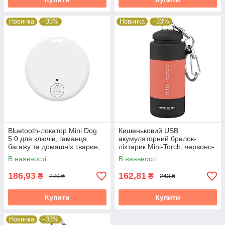
Новинка
–33%
Новинка
–33%
Bluetooth-локатор Mini Dog
Кишеньковий USB
5.0 для ключів, гаманця,
акумуляторний брелок-
багажу та домашніх тварин,
ліхтарик Mini-Torch, червоно-
білий
чорний
В наявності
В наявності
186,93
162,81
₴
₴
279 ₴
243 ₴
Купити
Купити
Новинка
–33%