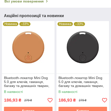
Всі умови повернення
Акційні пропозиції та новинки
Новинка
–33%
Новинка
–33%
Bluetooth-локатор Mini Dog
Bluetooth-локатор Mini Dog
5.0 для ключів, гаманця,
5.0 для ключів, гаманця,
багажу та домашніх тварин,
багажу та домашніх тварин,
помаранчевий
чорний
В наявності
В наявності
186,93
186,93
₴
₴
279 ₴
279 ₴
Купити
Купити