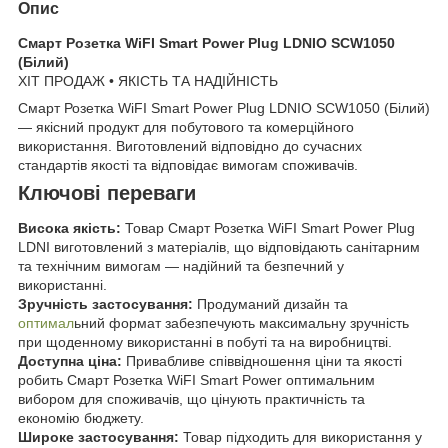
Опис
Смарт Розетка WiFI Smart Power Plug LDNIO SCW1050
(Білий)
ХІТ ПРОДАЖ • ЯКІСТЬ ТА НАДІЙНІСТЬ
Смарт Розетка WiFI Smart Power Plug LDNIO SCW1050 (Білий)
— якісний продукт для побутового та комерційного
використання. Виготовлений відповідно до сучасних
стандартів якості та відповідає вимогам споживачів.
Ключові переваги
Висока якість:
Товар Смарт Розетка WiFI Smart Power Plug
LDNI виготовлений з матеріалів, що відповідають санітарним
та технічним вимогам — надійний та безпечний у
використанні.
Зручність застосування:
Продуманий дизайн та
оптимал
ьний формат забезпечують максимальну зручність
при щоденному використанні в побуті та на виробництві.
Доступна ціна:
Привабливе співвідношення ціни та якості
робить Смарт Розетка WiFI Smart Power оптимальним
вибором для споживачів, що цінують практичність та
економію бюджету.
Широке застосування:
Товар підходить для використання у