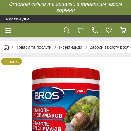
Столові свічки та запаски з тривалим часом
горіння
Чистий Дім
Товари та послуги
Інсектициди
Засоби захисту росл
Новинка