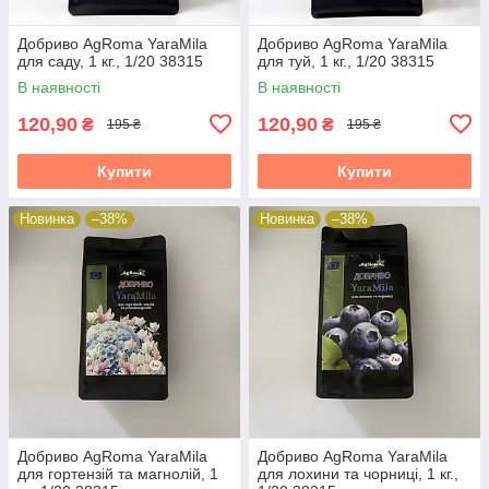
Добриво AgRoma YaraMila
Добриво AgRoma YaraMila
для саду, 1 кг., 1/20 38315
для туй, 1 кг., 1/20 38315
В наявності
В наявності
120,90
120,90
₴
₴
195 ₴
195 ₴
Купити
Купити
Новинка
–38%
Новинка
–38%
Добриво AgRoma YaraMila
Добриво AgRoma YaraMila
для гортензій та магнолій, 1
для лохини та чорниці, 1 кг.,