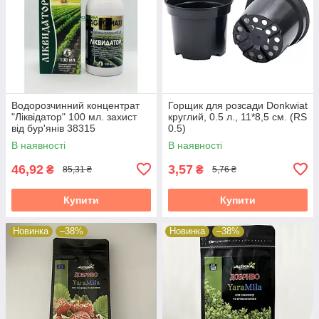
Водорозчинний концентрат
Горщик для розсади Donkwiat
"Ліквідатор" 100 мл. захист
круглий, 0.5 л., 11*8,5 см. (RS
від бур'янів 38315
0.5)
В наявності
В наявності
46,92
3,57
₴
₴
85,31 ₴
5,76 ₴
Купити
Купити
Новинка
–38%
Новинка
–38%