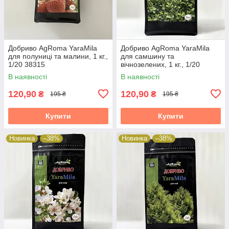
Добриво AgRoma YaraMila
Добриво AgRoma YaraMila
для полуниці та малини, 1 кг.,
для самшину та
1/20 38315
вічнозелених, 1 кг., 1/20
38315
В наявності
В наявності
120,90
120,90
₴
₴
195 ₴
195 ₴
Купити
Купити
Новинка
–38%
Новинка
–38%