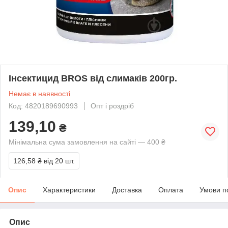
Інсектицид BROS від слимаків 200гр.
Немає в наявності
Код: 4820189690993
Опт і роздріб
139,10
₴
Мінімальна сума замовлення на сайті — 400 ₴
126,58 ₴
від 20 шт.
Опис
Характеристики
Доставка
Оплата
Умови п
Опис