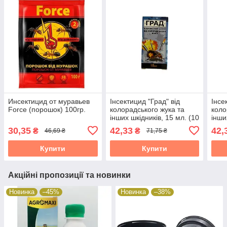
Инсектицид от муравьев
Інсектицид "Град" від
Інсе
Force (порошок) 100гр.
колорадського жука та
коло
інших шкідників, 15 мл. (10
інши
сот.), 1/100
сот.)
30,35
42,33
42,
₴
₴
46,69 ₴
71,75 ₴
Купити
Купити
Акційні пропозиції та новинки
Новинка
–45%
Новинка
–38%