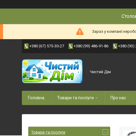
Столов
Зараз у компанії нероб
+380 (67) 575-30-27
+380 (99) 486-91-86
+380 (93)
Чистий Дім
Головна
Товари та послуги
Про нас
Товари та послуги