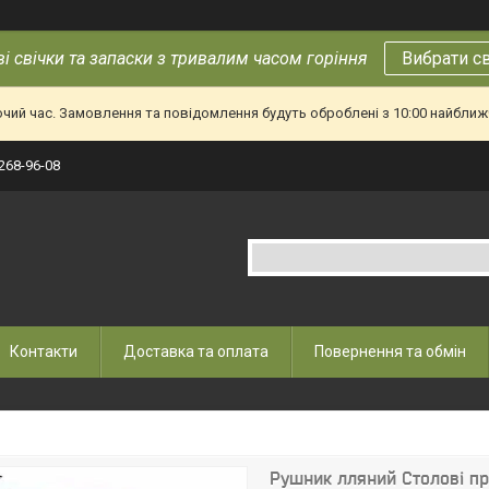
і свічки та запаски з тривалим часом горіння
Вибрати с
очий час. Замовлення та повідомлення будуть оброблені з 10:00 найближч
 268-96-08
Контакти
Доставка та оплата
Повернення та обмін
Рушник лляний Столові при