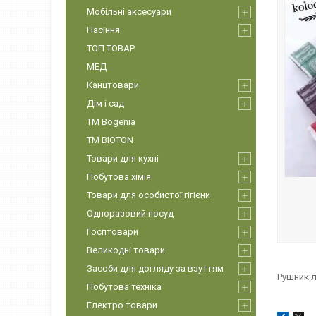
Мобільні аксесуари
Насіння
ТОП ТОВАР
МЕД
Канцтовари
Дім і сад
ТМ Bogenia
ТМ BIOTON
Товари для кухні
Побутова хімія
Товари для особистої гігієни
Одноразовий посуд
Госптовари
Великодні товари
Засоби для догляду за взуттям
Рушник л
Побутова техніка
Електро товари