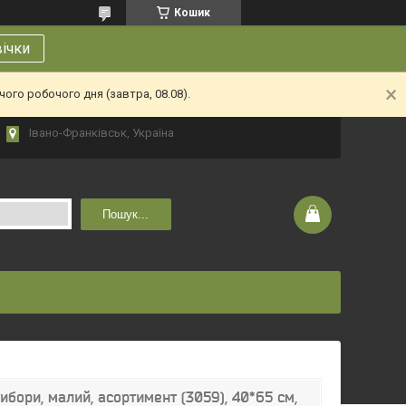
Кошик
вічки
ого робочого дня (завтра, 08.08).
Івано-Франківськ, Україна
Пошук...
бори, малий, асортимент (3059), 40*65 см,