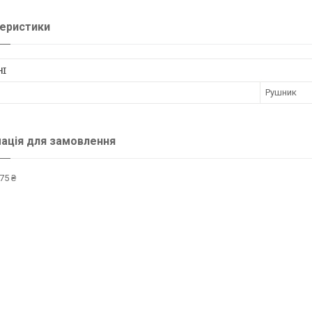
еристики
НІ
Рушник
ація для замовлення
75 ₴