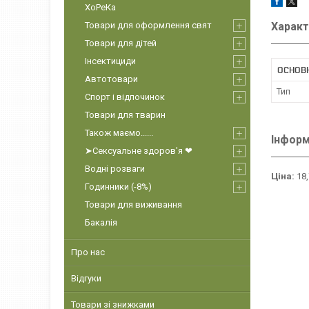
ХоРеКа
Товари для оформлення свят
Характ
Товари для дітей
Інсектициди
ОСНОВ
Автотовари
Тип
Спорт і відпочинок
Товари для тварин
Також маємо......
Інформ
➤Сексуальне здоров'я ❤
Водні розваги
Ціна:
18,
Годинники (-8%)
Товари для виживання
Бакалія
Про нас
Відгуки
Товари зі знижками