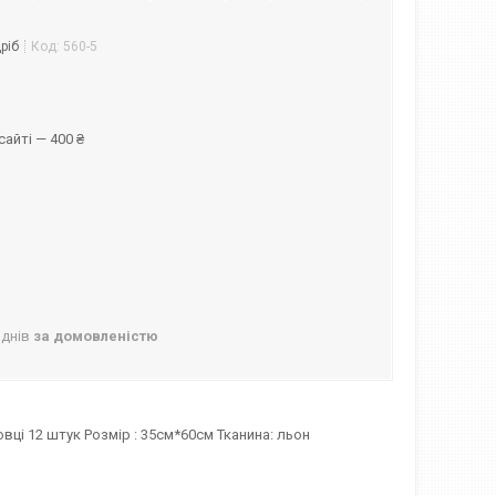
ріб
Код:
560-5
айті — 400 ₴
 днів
за домовленістю
овці 12 штук Розмір : 35см*60см Тканина: льон