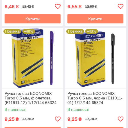
6,46
6,55
₴
₴
12,42 ₴
12,60 ₴
Купити
Купити
Новинка
–48%
Новинка
–48%
Ручка гелева ECONOMIX
Ручка гелева ECONOMIX
Turbo 0,5 мм, фіолетова
Turbo 0,5 мм, чорна (E11911-
(E11911-12) 1/12/144 65324
01) 1/12/144 65324
В наявності
В наявності
9,25
9,25
₴
₴
17,78 ₴
17,78 ₴