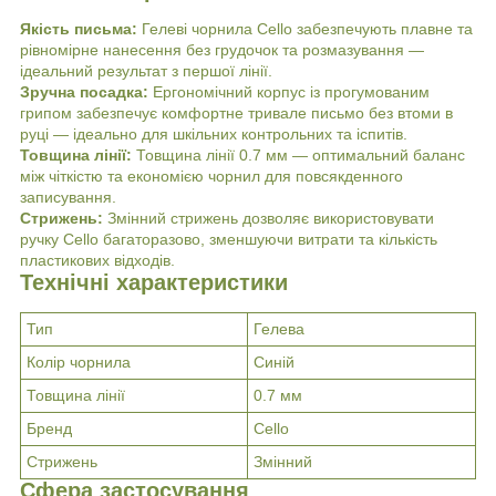
Якість письма:
Гелеві чорнила Cello забезпечують плавне та
рівномірне нанесення без грудочок та розмазування —
ідеальний результат з першої лінії.
Зручна посадка:
Ергономічний корпус із прогумованим
грипом забезпечує комфортне тривале письмо без втоми в
руці — ідеально для шкільних контрольних та іспитів.
Товщина лінії:
Товщина лінії 0.7 мм — оптимальний баланс
між чіткістю та економією чорнил для повсякденного
записування.
Стрижень:
Змінний стрижень дозволяє використовувати
ручку Cello багаторазово, зменшуючи витрати та кількість
пластикових відходів.
Технічні характеристики
Тип
Гелева
Колір чорнила
Синій
Товщина лінії
0.7 мм
Бренд
Cello
Стрижень
Змінний
Сфера застосування