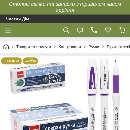
Столові свічки та запаски з тривалим часом
горіння
Чистий Дім
Товари та послуги
Канцтовари
Ручки
Ручки гелеві
Новинка
–48%