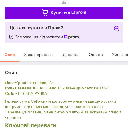
або
Купити з
Що таке купити з Пром?
Замовлення під захистом
Опис
Характеристики
Доставка
Оплата
Умови п
Опис
class="product-container">
Ручка гелева АІНАО Cello CL-801-А фіолетова 1/12/
Cello • ГЕЛЕВА РУЧКА
Гелева ручка Cello синій кольору — якісний канцелярський
інструмент для письма в школі, університеті та офісі.
Забезпечує плавне, рівне письмо з чітким та яскравим слідом
чорнила.
Ключові переваги