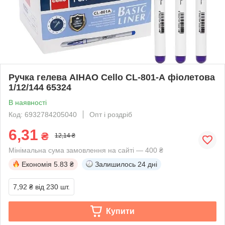
Ручка гелева АІНАО Cello CL-801-А фіолетова
1/12/144 65324
В наявності
Код: 6932784205040
Опт і роздріб
6,31
₴
12,14 ₴
Мінімальна сума замовлення на сайті — 400 ₴
Економія
5.83 ₴
Залишилось
24 дні
7,92 ₴
від 230 шт.
Купити