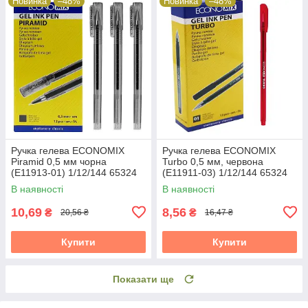
Новинка
–48%
Новинка
–48%
Ручка гелева ECONOMIX
Ручка гелева ECONOMIX
Piramid 0,5 мм чорна
Turbo 0,5 мм, червона
(E11913-01) 1/12/144 65324
(E11911-03) 1/12/144 65324
В наявності
В наявності
10,69
8,56
₴
₴
20,56 ₴
16,47 ₴
Купити
Купити
Показати ще