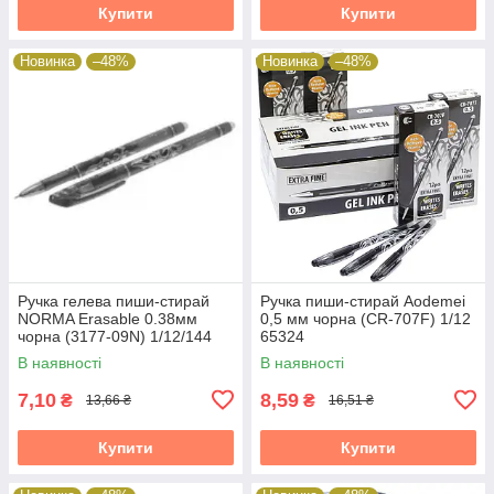
Купити
Купити
Новинка
–48%
Новинка
–48%
Ручка гелева пиши-стирай
Ручка пиши-стирай Aodemei
NORMA Erasable 0.38мм
0,5 мм чорна (CR-707F) 1/12
чорна (3177-09N) 1/12/144
65324
65324
В наявності
В наявності
7,10
8,59
₴
₴
13,66 ₴
16,51 ₴
Купити
Купити