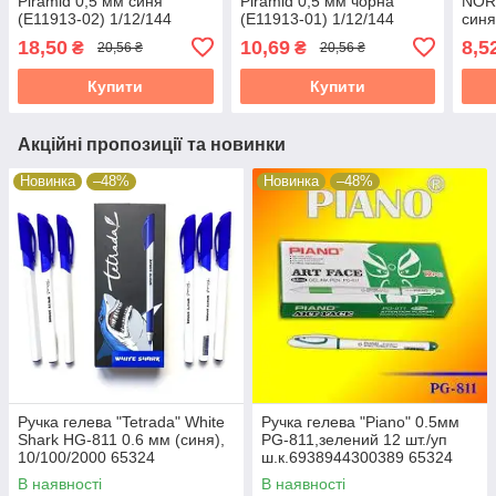
Piramid 0,5 мм синя
Piramid 0,5 мм чорна
NOR
(E11913-02) 1/12/144
(E11913-01) 1/12/144
синя
65324
65324
653
18,50
10,69
8,5
₴
₴
20,56 ₴
20,56 ₴
Купити
Купити
Акційні пропозиції та новинки
Новинка
–48%
Новинка
–48%
Ручка гелева "Tetrada" White
Ручка гелева "Piano" 0.5мм
Shark HG-811 0.6 мм (синя),
PG-811,зелений 12 шт./уп
10/100/2000 65324
ш.к.6938944300389 65324
В наявності
В наявності