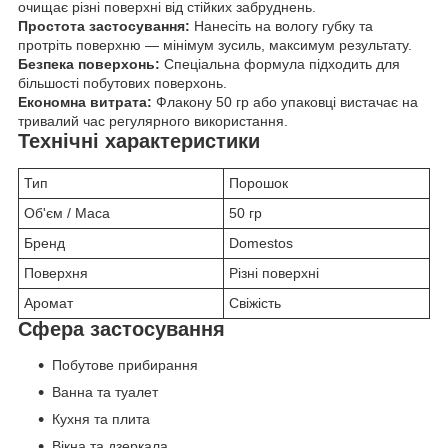
очищає різні поверхні від стійких забруднень.
Простота застосування:
Нанесіть на вологу губку та
протріть поверхню — мінімум зусиль, максимум результату.
Безпека поверхонь:
Спеціальна формула підходить для
більшості побутових поверхонь.
Економна витрата:
Флакону 50 гр або упаковці вистачає на
тривалий час регулярного використання.
Технічні характеристики
Тип
Порошок
Об'єм / Маса
50 гр
Бренд
Domestos
Поверхня
Різні поверхні
Аромат
Свіжість
Сфера застосування
Побутове прибирання
Ванна та туалет
Кухня та плита
Вікна та дзеркала