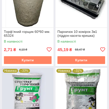
Торф'яний горщик 60*60 мм.
Парничок 10 комірок 3в1
65324
(піддон-касета-кришка)
В наявності
В наявності
2,71
45,19
₴
₴
4,10 ₴
68,47 ₴
Купити
Купити
Новинка
–33%
Новинка
–31%