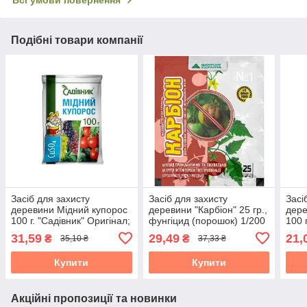
Всі умови повернення
Подібні товари компанії
Засіб для захисту
Засіб для захисту
Засі
деревини Мідний купорос
деревини "Карбіон" 25 гр.,
дере
100 г. "Садівник" Оригінал;
фунгіцид (порошок) 1/200
100 
1/50 19824
19824
31,59
29,49
21,
₴
₴
35,10 ₴
37,33 ₴
Купити
Купити
Акційні пропозиції та новинки