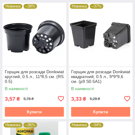
Новинка
–38%
Новинка
–37%
Горщик для розсади Donkwiat
Горщик для розсади Donkwiat
круглий, 0.5 л., 11*8,5 см. (RS
квадратний, 0.5 л., 9*9*9,6
0.5)
см. (p9 S0.5A1)
В наявності
В наявності
3,57
3,33
₴
₴
5,76 ₴
5,28 ₴
Купити
Купити
Новинка
–36%
Новинка
–34%