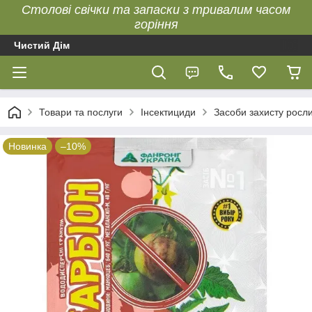
Столові свічки та запаски з тривалим часом
горіння
Чистий Дім
Товари та послуги
Інсектициди
Засоби захисту росл
Новинка
–10%