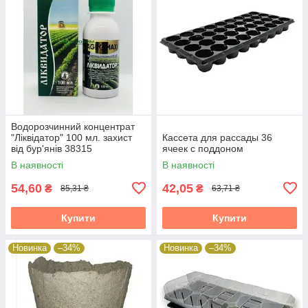
Водорозчинний концентрат
"Ліквідатор" 100 мл. захист
Кассета для рассады 36
від бур'янів 38315
ячеек с поддоном
В наявності
В наявності
54,60
42,05
₴
₴
85,31 ₴
63,71 ₴
Купити
Купити
Новинка
–34%
Новинка
–34%