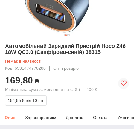
Автомобільний Зарядний Пристрій Hoco Z46
18W QC3.0 (Сапфірово-синій) 38315
Немає в наявності
Код: 6931474770288
Опт і роздріб
169,80
₴
Мінімальна сума замовлення на сайті — 400 ₴
154,55 ₴
від 10 шт.
Опис
Характеристики
Доставка
Оплата
Умови п