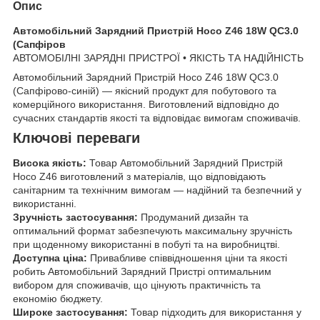
Опис
Автомобільний Зарядний Пристрій Hoco Z46 18W QC3.0
(Сапфіров
АВТОМОБІЛНІ ЗАРЯДНІ ПРИСТРОЇ • ЯКІСТЬ ТА НАДІЙНІСТЬ
Автомобільний Зарядний Пристрій Hoco Z46 18W QC3.0
(Сапфірово-синій) — якісний продукт для побутового та
комерційного використання. Виготовлений відповідно до
сучасних стандартів якості та відповідає вимогам споживачів.
Ключові переваги
Висока якість:
Товар Автомобільний Зарядний Пристрій
Hoco Z46 виготовлений з матеріалів, що відповідають
санітарним та технічним вимогам — надійний та безпечний у
використанні.
Зручність застосування:
Продуманий дизайн та
оптимальний формат забезпечують максимальну зручність
при щоденному використанні в побуті та на виробництві.
Доступна ціна:
Привабливе співвідношення ціни та якості
робить Автомобільний Зарядний Пристрі оптимальним
вибором для споживачів, що цінують практичність та
економію бюджету.
Широке застосування:
Товар підходить для використання у