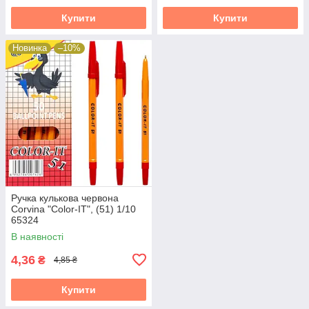
Купити
Купити
Новинка
–10%
Ручка кулькова червона
Corvina "Color-IT", (51) 1/10
65324
В наявності
4,36
₴
4,85 ₴
Купити