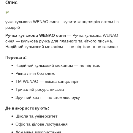
Опис
Р
учка кулькова WENAO синя – купити канцелярію оптом і в
роздріб
Ручка кулькова WENAO синя
— Ручка кулькова WENAO
синя — кулькова ручка для плавного та чіткого письма.
Надійний кульковий механізм — не підтікає та не засихає..
Переваги:
Надійний кульковий механізм — не підтікає
Рівна лінія без клякс
ТМ WENAO — якісна канцелярія
Тривалий ресурс письма
Зручний хват — не втомлює руку
Де використовують:
Школа та університет
Офіс та ділове листування
Домашнє використання