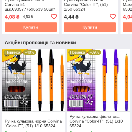
Corvina 51
Corvina "Color-IT", (51)
Maxs
ш.к.6935777698539 50шт/
1/50 65324
653
уп 65324
4,08
4,44
4,0
₴
₴
4,53 ₴
Купити
Купити
Акційні пропозиції та новинки
Новинка
–48%
Новинка
–39%
Ручка кулькова фіолетова
Ручка кулькова чорна Corvina
Corvina "Color-IT", (51) 1/10
"Color-IT", (51) 1/10 65324
65324