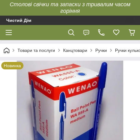
Столові свічки та запаски з тривалим часом
горіння
Чистий Дім
Товари та послуги
Канцтовари
Ручки
Ручки кулько
Новинка