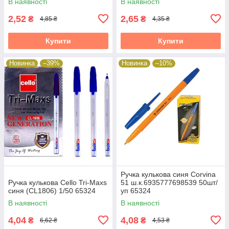
В наявності
В наявності
2,52
2,65
₴
₴
4,85 ₴
4,35 ₴
Купити
Купити
Новинка
–39%
Новинка
–10%
Ручка кулькова синя Corvina
Ручка кулькова Cello Tri-Maxs
51 ш.к.6935777698539 50шт/
синя (CL1806) 1/50 65324
уп 65324
В наявності
В наявності
4,04
4,08
₴
₴
6,62 ₴
4,53 ₴