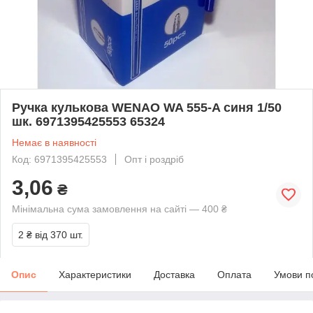
Ручка кулькова WENAO WA 555-A синя 1/50
шк. 6971395425553 65324
Немає в наявності
Код: 6971395425553
Опт і роздріб
3,06
₴
Мінімальна сума замовлення на сайті — 400 ₴
2 ₴
від 370 шт.
Опис
Характеристики
Доставка
Оплата
Умови п