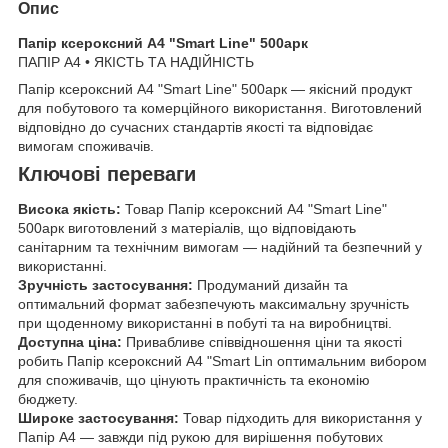
Опис
Папір ксероксний А4 "Smart Line" 500арк
ПАПІР А4 • ЯКІСТЬ ТА НАДІЙНІСТЬ
Папір ксероксний А4 "Smart Line" 500арк — якісний продукт
для побутового та комерційного використання. Виготовлений
відповідно до сучасних стандартів якості та відповідає
вимогам споживачів.
Ключові переваги
Висока якість:
Товар Папір ксероксний А4 "Smart Line"
500арк виготовлений з матеріалів, що відповідають
санітарним та технічним вимогам — надійний та безпечний у
використанні.
Зручність застосування:
Продуманий дизайн та
оптимальний формат забезпечують максимальну зручність
при щоденному використанні в побуті та на виробництві.
Доступна ціна:
Привабливе співвідношення ціни та якості
робить Папір ксероксний А4 "Smart Lin оптимальним вибором
для споживачів, що цінують практичність та економію
бюджету.
Широке застосування:
Товар підходить для використання у
Папір А4 — завжди під рукою для вирішення побутових