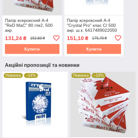
Папір ксероксний А-4
Папір ксероксний А-4
"ReD MaC" 80 г/м2, 500
"Crystal Pro" клас С/ 500
акр.
акр. ш.к. 6417489022050
38315
131,24
151,10
₴
₴
152,60 ₴
175,70 ₴
Купити
Купити
Акційні пропозиції та новинки
Новинка
–14%
Новинка
–14%