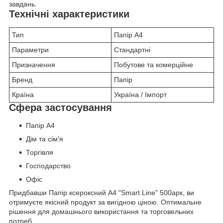
завдань.
Технічні характеристики
Тип
Папір А4
Параметри
Стандартні
Призначення
Побутове та комерційне
Бренд
Папір
Країна
Україна / Імпорт
Сфера застосування
Папір А4
Дім та сім'я
Торгівля
Господарство
Офіс
Придбавши Папір ксероксний А4 "Smart Line" 500арк, ви
отримуєте якісний продукт за вигідною ціною. Оптимальне
рішення для домашнього використання та торговельних
потреб.