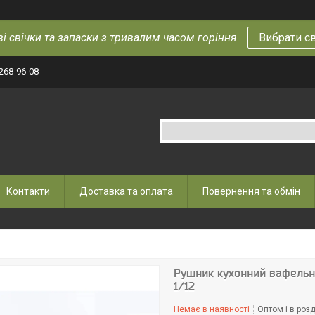
і свічки та запаски з тривалим часом горіння
Вибрати с
 268-96-08
Контакти
Доставка та оплата
Повернення та обмін
Рушник кухонний вафельни
1/12
Немає в наявності
Оптом і в розд