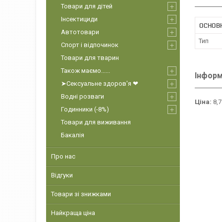
Товари для дітей
Інсектициди
ОСНОВ
Автотовари
Тип
Спорт і відпочинок
Товари для тварин
Також маємо......
Інформ
➤Сексуальне здоров'я ❤
Водні розваги
Ціна:
8,7
Годинники (-8%)
Товари для виживання
Бакалія
Про нас
Відгуки
Товари зі знижками
Найкраща ціна