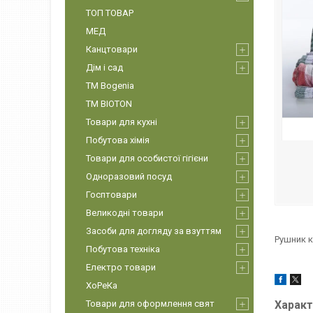
ТОП ТОВАР
МЕД
Канцтовари
Дім і сад
ТМ Bogenia
ТМ BIOTON
Товари для кухні
Побутова хімія
Товари для особистої гігієни
Одноразовий посуд
Госптовари
Великодні товари
Засоби для догляду за взуттям
Рушник к
Побутова техніка
Електро товари
ХоРеКа
Товари для оформлення свят
Характ