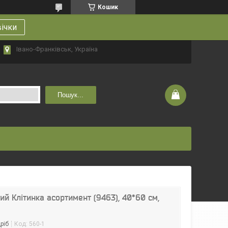
Кошик
вічки
Івано-Франківськ, Україна
Пошук...
й Клітинка асортимент (9463), 40*60 см,
ріб
Код:
560-1