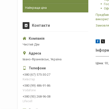
Го
Найкраща ціна
Оф
Придбавш
використ
Контакти
Замовляй
Чистий Дім
Інформ
Івано-Франківськ, Україна
Ціна:
93,
+380 (67) 575-30-27
Київстар
+380 (99) 486-91-86
Vodafone
+380 (93) 268-96-08
Lifecell