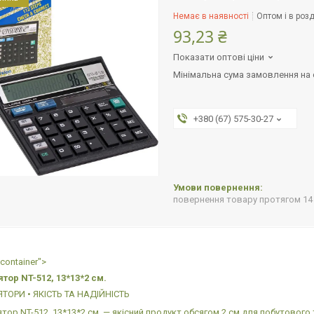
Немає в наявності
Оптом і в розд
93,23 ₴
Показати оптові ціни
Мінімальна сума замовлення на с
+380 (67) 575-30-27
повернення товару протягом 14
container">
тор NT-512, 13*13*2 см.
ТОРИ • ЯКІСТЬ ТА НАДІЙНІСТЬ
тор NT-512, 13*13*2 см. — якісний продукт обсягом 2 см для побутовог