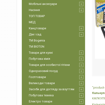
Мобільні аксесуари
Насіння
ТОП ТОВАР
МЕД
Канцтовари
Дім і сад
ТМ Bogenia
ТМ BIOTON
Товари для кухні
Побутова хімія
Товари для особистої гігієни
Одноразовий посуд
Госптовари
Великодні товари
"product-
Засоби для догляду за взуттям
Калькуля
Побутова техніка
КАЛКУЛЯ
Електро товари
Калькуля