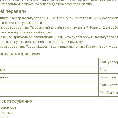
них стандартів якості та відповідає вимогам споживачів.
ві переваги
кість:
Товар Калькулятор NT-512, 13*13*2 см. виготовлений з матеріалі
 та безпечний у використанні.
ть застосування:
Продуманий дизайн та оптимальний формат 2 см забе
анні в побуті та на виробництві.
а ціна:
Привабливе співвідношення ціни та якості робить Калькулятор 
ів, що цінують практичність та економію бюджету.
застосування:
Товар підходить для використання у Калкулятори — зав
ні характеристики
Калкулято
три
2 см
чення
Побутове т
Калькулят
Україна / І
 застосування
лкулятори
 та сім'я
гівля