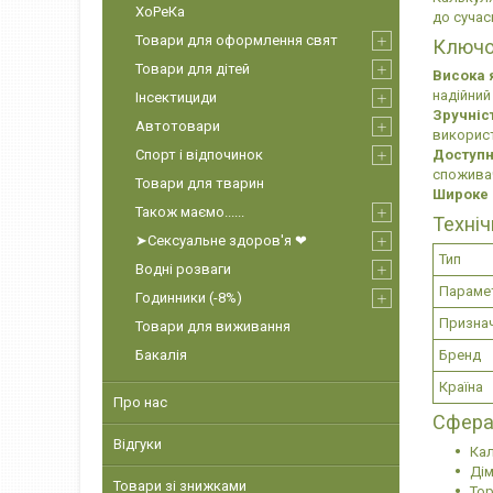
ХоРеКа
до сучас
Товари для оформлення свят
Ключо
Товари для дітей
Висока я
надійний
Інсектициди
Зручніс
Автотовари
використ
Спорт і відпочинок
Доступн
споживач
Товари для тварин
Широке 
Також маємо......
Техніч
➤Сексуальне здоров'я ❤
Тип
Водні розваги
Параме
Годинники (-8%)
Призна
Товари для виживання
Бренд
Бакалія
Країна
Про нас
Сфера
Відгуки
Ка
Дім
Товари зі знижками
Тор