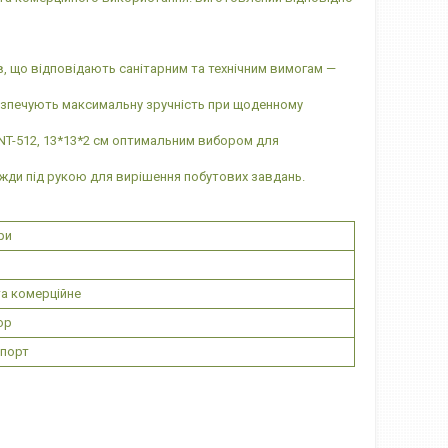
в, що відповідають санітарним та технічним вимогам —
зпечують максимальну зручність при щоденному
NT-512, 13*13*2 см оптимальним вибором для
жди під рукою для вирішення побутових завдань.
ри
а комерційне
ор
мпорт