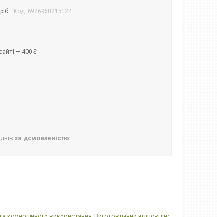
ріб
Код:
6926950215124
айті — 400 ₴
 днів
за домовленістю
о та комерційного використання. Виготовлений відповідно