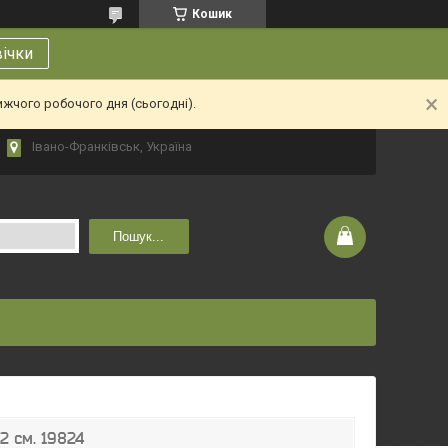
Кошик
вічки
ижчого робочого дня (сьогодні).
Івано-Франківськ, Україна
Пошук...
2 см. 19824