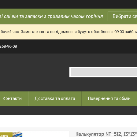
і свічки та запаски з тривалим часом горіння
Вибрати с
обочий час. Замовлення та повідомлення будуть оброблені з 09:00 найбл
 268-96-08
Контакти
Доставка та оплата
Повернення та обмін
Калькулятор NT-512, 13*13*
инка