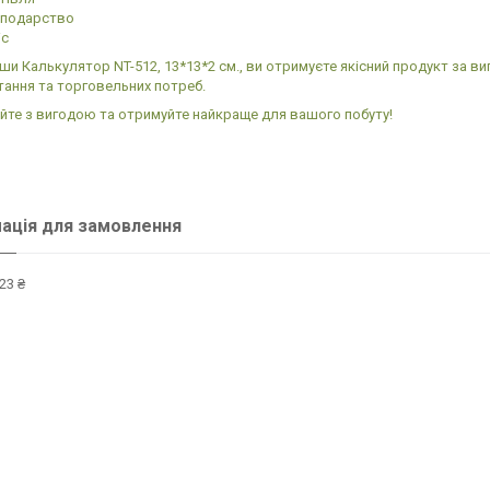
сподарство
іс
и Калькулятор NT-512, 13*13*2 см., ви отримуєте якісний продукт за 
ання та торговельних потреб.
те з вигодою та отримуйте найкраще для вашого побуту!
ація для замовлення
23 ₴