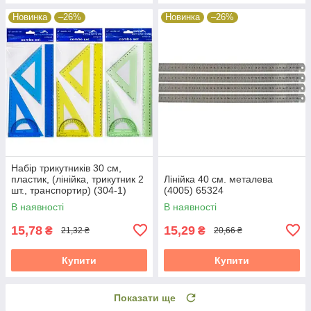
Новинка
–26%
Новинка
–26%
Набір трикутників 30 см,
пластик, (лінійка, трикутник 2
Лінійка 40 см. металева
шт., транспортир) (304-1)
(4005) 65324
65324
В наявності
В наявності
15,78
15,29
₴
₴
21,32 ₴
20,66 ₴
Купити
Купити
Показати ще