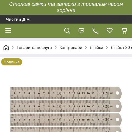
Столові свічки та запаски з тривалим часом
горіння
Чистий Дім
Товари та послуги
Канцтовари
Лінійки
Лінійка 20
Новинка