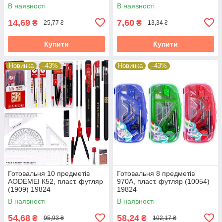
транспортир) (2028-3) 65324
65324
В наявності
В наявності
14,69
7,60
₴
₴
25,77 ₴
13,34 ₴
Купити
Купити
Новинка
–43%
Новинка
–43%
Готовальня 10 предметів
Готовальня 8 предметів
AODEMEI К52, пласт. футляр
970А, пласт. футляр (10054)
(1909) 19824
19824
В наявності
В наявності
54,68
58,24
₴
₴
95,93 ₴
102,17 ₴