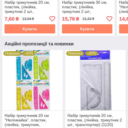
Набір трикутників 20 см,
Набір трикутників 30 см,
Набі
пластик, (лінійка,
пластик, (лінійка,
"Нел
трикутник 2 шт.,
трикутник 2 шт.,
(лін
транспортир) (1120)
транспортир) (304-1)
тран
7,60
15,78
14,
₴
₴
13,34 ₴
21,32 ₴
65324
65324
653
Купити
Купити
Акційні пропозиції та новинки
Новинка
–43%
Новинка
–43%
Набір трикутників 20 см
Набір трикутників 20 см,
"Неломайка", пластик,
пластик, (лінійка, трикутник 2
(лінійка, трикутник,
шт., транспортир) (1120)