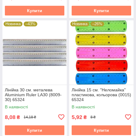
Купити
Купити
Новинка
–43%
Новинка
–26%
Лінійка 30 см. металева
Лінійка 15 см. "Неломайка"
Aluminium Ruler LA30 (8009-
пластикова, кольорова (0015)
30) 65324
65324
В наявності
В наявності
8,08
5,92
₴
₴
14,18 ₴
8 ₴
Купити
Купити