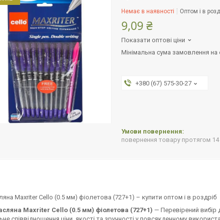
Немає в наявності
Оптом і в розд
9,09 ₴
Показати оптові ціни
Мінімальна сума замовлення на с
+380 (67) 575-30-27
повернення товару протягом 14
ляна Maxriter Cello (0.5 мм) фіолетова (727+1) – купити оптом і в роздріб
сляна Maxriter Cello (0.5 мм) фіолетова (727+1)
— Перевірений вибір 
не співвідношення ціни, якості та зручності у повсякденному використан