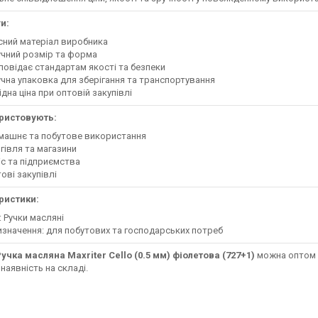
и:
сний матеріал виробника
чний розмір та форма
повідає стандартам якості та безпеки
чна упаковка для зберігання та транспортування
ідна ціна при оптовій закупівлі
ристовують:
машнє та побутове використання
гівля та магазини
с та підприємства
ові закупівлі
ристики:
: Ручки масляні
значення: для побутових та господарських потреб
учка масляна Maxriter Cello (0.5 мм) фіолетова (727+1)
можна оптом і 
 наявність на складі.