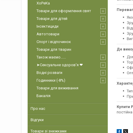
ХоРеКа
Переваг
Товари для оформлення свят
Які
Товари для дітей
Зру
Інсектициди
Від
Зру
Автотовари
Виг
Спорт і відпочинок
Де вико
Товари для тварин
До
Також маємо......
Тор
➤Сексуальне здоров'я ❤
Офі
Водні розваги
Опт
Годинники (-8%)
Характе
Товари для виживання
Тип
Бакалія
При
Купити Р
Про нас
постійна
Відгуки
Товари зі знижками