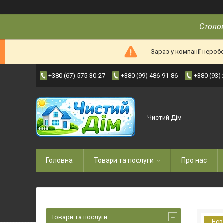
Столов
Зараз у компанії нероб
+380 (67) 575-30-27
+380 (99) 486-91-86
+380 (93)
Чистий Дім
Головна
Товари та послуги
Про нас
Товари та послуги
Нов