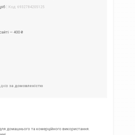
ріб
Код:
6932784205125
айті — 400 ₴
 днів
за домовленістю
для домашнього та комерційного використання.
ні..