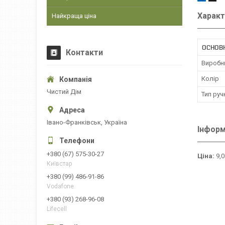
Характ
Найкраща ціна
ОСНОВН
Контакти
Виробн
Колір
Чистий Дім
Тип руч
Івано-Франківськ, Україна
Інформ
+380 (67) 575-30-27
Ціна:
9,0
Київстар
+380 (99) 486-91-86
Vodafone
+380 (93) 268-96-08
Lifecell