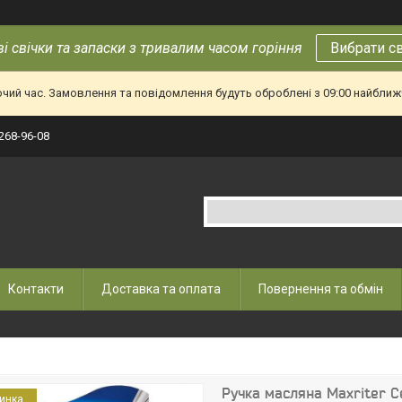
і свічки та запаски з тривалим часом горіння
Вибрати с
очий час. Замовлення та повідомлення будуть оброблені з 09:00 найближч
 268-96-08
Контакти
Доставка та оплата
Повернення та обмін
Ручка масляна Maxriter Cel
инка