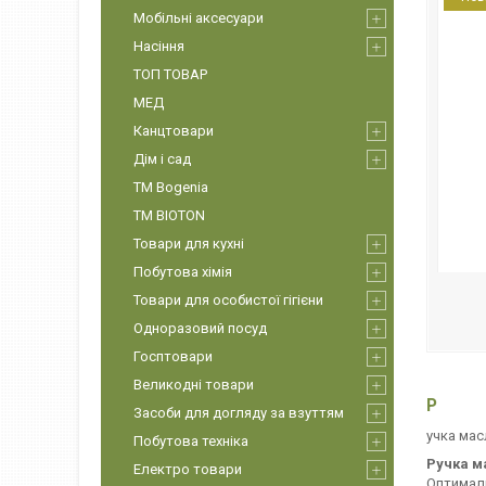
Мобільні аксесуари
Насіння
ТОП ТОВАР
МЕД
Канцтовари
Дім і сад
ТМ Bogenia
ТМ BIOTON
Товари для кухні
Побутова хімія
Товари для особистої гігієни
Одноразовий посуд
Госптовари
Великодні товари
Р
Засоби для догляду за взуттям
учка мас
Побутова техніка
Ручка ма
Електро товари
Оптималь