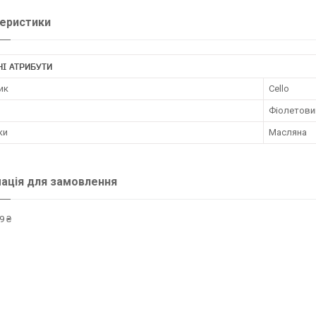
еристики
І АТРИБУТИ
ик
Cello
Фіолетови
ки
Масляна
ація для замовлення
9 ₴