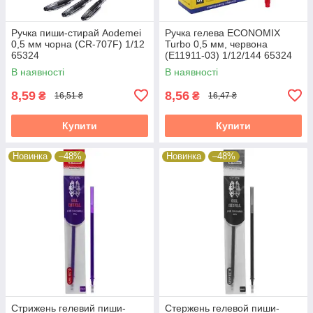
Ручка пиши-стирай Aodemei
Ручка гелева ECONOMIX
0,5 мм чорна (CR-707F) 1/12
Turbo 0,5 мм, червона
65324
(E11911-03) 1/12/144 65324
В наявності
В наявності
8,59
8,56
₴
₴
16,51 ₴
16,47 ₴
Купити
Купити
Новинка
–48%
Новинка
–48%
Стрижень гелевий пиши-
Стержень гелевой пиши-