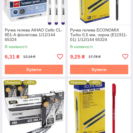
Ручка гелева АІНАО Cello CL-
Ручка гелева ECONOMIX
801-А фіолетова 1/12/144
Turbo 0,5 мм, чорна (E11911-
65324
01) 1/12/144 65324
В наявності
В наявності
6,31
9,25
₴
₴
12,14 ₴
17,78 ₴
Купити
Купити
Новинка
–48%
Новинка
–48%