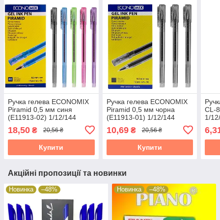
Ручка гелева ECONOMIX
Ручка гелева ECONOMIX
Ручк
Piramid 0,5 мм синя
Piramid 0,5 мм чорна
CL-8
(E11913-02) 1/12/144
(E11913-01) 1/12/144
1/12
65324
65324
18,50
10,69
6,3
₴
₴
20,56 ₴
20,56 ₴
Купити
Купити
Акційні пропозиції та новинки
Новинка
–48%
Новинка
–48%