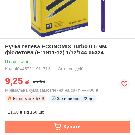
Ручка гелева ECONOMIX Turbo 0,5 мм,
фіолетова (E11911-12) 1/12/144 65324
В наявності
Код: 404457211911712
Опт і роздріб
9,25
₴
17,78 ₴
Мінімальна сума замовлення на сайті — 400 ₴
Економія
8.53 ₴
Залишилось
22 дні
11,60 ₴
від 160 шт.
Купити