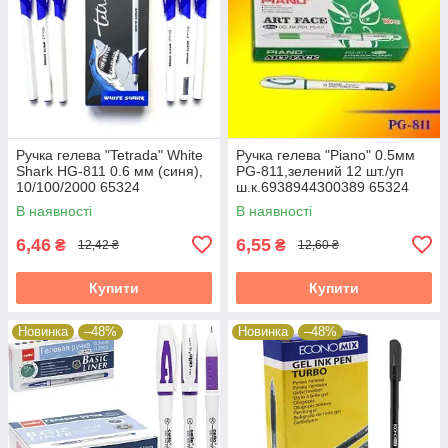
Ручка гелева "Tetrada" White
Ручка гелева "Piano" 0.5мм
Shark HG-811 0.6 мм (синя),
PG-811,зелений 12 шт./уп
10/100/2000 65324
ш.к.6938944300389 65324
В наявності
В наявності
6,46
6,55
₴
₴
12,42 ₴
12,60 ₴
Купити
Купити
Новинка
–48%
Новинка
–48%