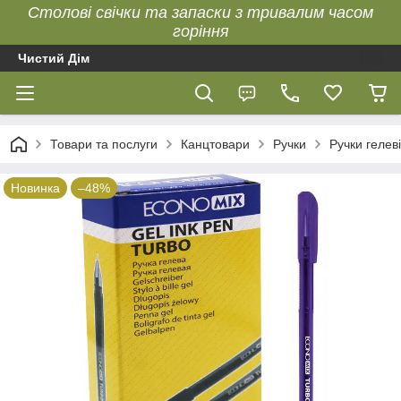
Столові свічки та запаски з тривалим часом
горіння
Чистий Дім
Товари та послуги
Канцтовари
Ручки
Ручки гелеві
Новинка
–48%