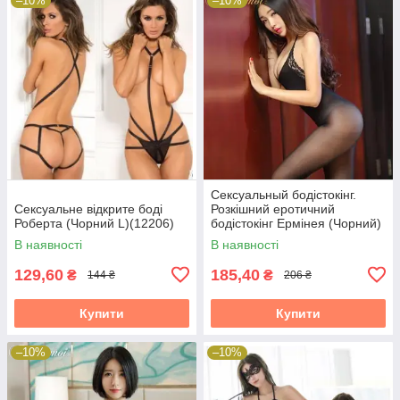
–10%
–10%
Сексуальный бодістокінг.
Сексуальне відкрите боді
Розкішний еротичний
Роберта (Чорний L)(12206)
бодістокінг Ермінея (Чорний)
Розмір: універсал. (XS-XL)
В наявності
В наявності
129,60
185,40
₴
₴
144 ₴
206 ₴
Купити
Купити
–10%
–10%