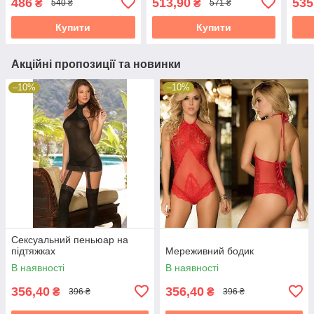
486
513,90
535
₴
₴
540 ₴
571 ₴
Купити
Купити
Акційні пропозиції та новинки
–10%
–10%
Сексуальний пеньюар на
підтяжках
Мереживний бодик
В наявності
В наявності
356,40
356,40
₴
₴
396 ₴
396 ₴