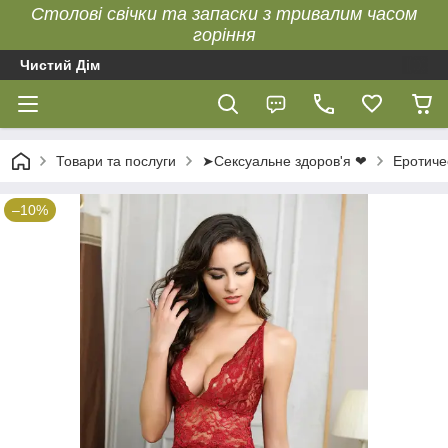
Столові свічки та запаски з тривалим часом
горіння
Чистий Дім
Товари та послуги
➤Сексуальне здоров'я ❤
Еротиче
–10%