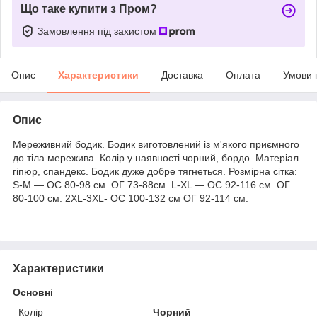
Що таке купити з Пром?
Замовлення під захистом
Опис
Характеристики
Доставка
Оплата
Умови 
Опис
Мереживний бодик. Бодик виготовлений із м'якого приємного
до тіла мережива. Колір у наявності чорний, бордо. Матеріал
гіпюр, спандекс. Бодик дуже добре тягнеться. Розмірна сітка:
S-М — ОС 80-98 см. ОГ 73-88см. L-XL — ОС 92-116 см. ОГ
80-100 см. 2XL-3XL- ОС 100-132 см ОГ 92-114 см.
Характеристики
Основні
Колір
Чорний