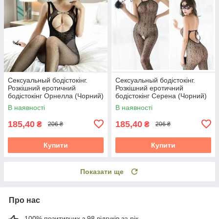
Сексуальный бодістокінг.
Сексуальный бодістокінг.
Розкішний еротичний
Розкішний еротичний
бодістокінг Орнелла (Чорний)
бодістокінг Серена (Чорний)
Розмір: універсал. (XS-XL)
Розмір: універсал. (XS-XL)
В наявності
В наявності
185,40
185,40
₴
₴
206 ₴
206 ₴
Купити
Купити
Показати ще
Про нас
100% позитивних з 98 відгуків за рік