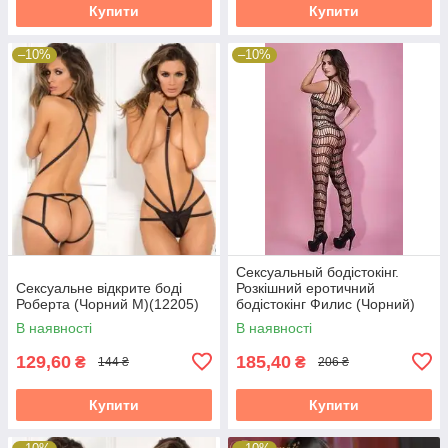
Купити
Купити
–10%
–10%
Сексуальный бодістокінг.
Сексуальне відкрите боді
Розкішний еротичний
Роберта (Чорний М)(12205)
бодістокінг Филис (Чорний)
Розмір: універсал. (XS-XL)
В наявності
В наявності
129,60
185,40
₴
₴
144 ₴
206 ₴
Купити
Купити