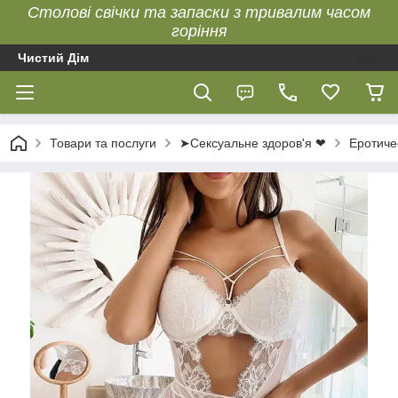
Столові свічки та запаски з тривалим часом
горіння
Чистий Дім
Товари та послуги
➤Сексуальне здоров'я ❤
Еротиче