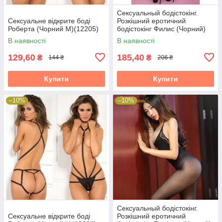
Сексуальный бодістокінг.
Сексуальне відкрите боді
Розкішний еротичний
Роберта (Чорний М)(12205)
бодістокінг Филис (Чорний)
Розмір: універсал. (XS-XL)
В наявності
В наявності
129,60
185,40
₴
₴
144 ₴
206 ₴
Купити
Купити
–10%
–10%
Сексуальный бодістокінг.
Сексуальне відкрите боді
Розкішний еротичний