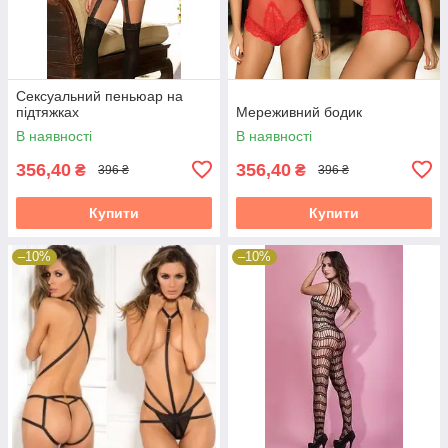
Сексуальний пеньюар на
підтяжках
Мереживний бодик
В наявності
В наявності
356,40
356,40
₴
₴
396 ₴
396 ₴
Купити
Купити
–10%
–10%