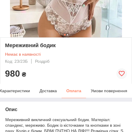
Мереживний бодик
Немає в наявності
Код: 23/23Б
Роздріб
980
₴
Характеристики
Доставка
Оплата
Умови повернення
Опис
Мереживний викличний сексуальний бодик. Матеріал:
спандекс, мереживо. Бодик із кісточками та кнопками в зоні
паху. Колір є білим. БРАК;ПЧТНО НА ЛІФІ!!! Розмірна сітка: S