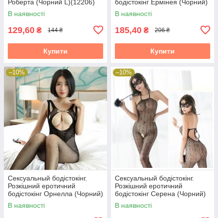
Роберта (Чорний L)(12206)
бодістокінг Ермінея (Чорний)
Розмір: універсал. (XS-XL)
В наявності
В наявності
129,60
185,40
₴
₴
144 ₴
206 ₴
Купити
Купити
–10%
–10%
Сексуальный бодістокінг.
Сексуальный бодістокінг.
Розкішний еротичний
Розкішний еротичний
бодістокінг Орнелла (Чорний)
бодістокінг Серена (Чорний)
Розмір: універсал. (XS-XL)
Розмір: універсал. (XS-XL)
В наявності
В наявності