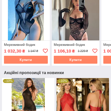
Мереживний бодик
Мереживний бодик
Мер
1 032,30
1 106,10
1 0
₴
₴
1 147 ₴
1 229 ₴
Купити
Купити
Акційні пропозиції та новинки
–10%
–10%