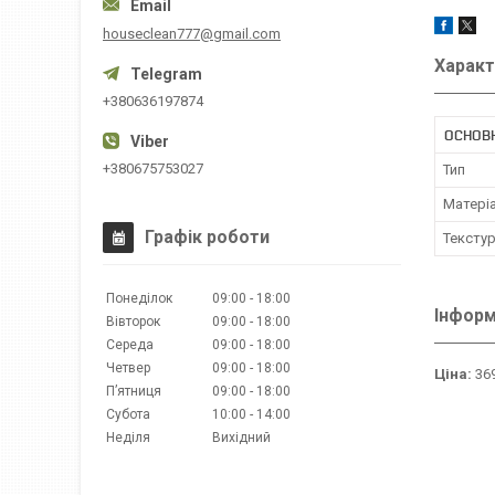
houseclean777@gmail.com
Характ
+380636197874
ОСНОВ
+380675753027
Тип
Матері
Графік роботи
Тексту
Понеділок
09:00
18:00
Інформ
Вівторок
09:00
18:00
Середа
09:00
18:00
Четвер
09:00
18:00
Ціна:
369
Пʼятниця
09:00
18:00
Субота
10:00
14:00
Неділя
Вихідний