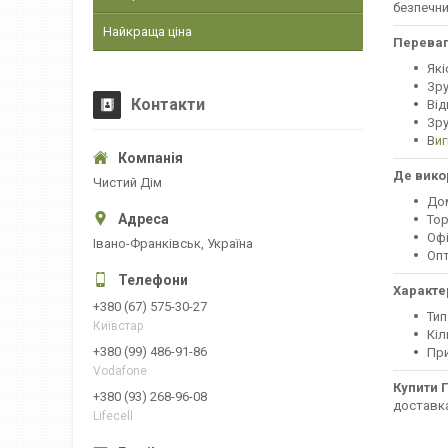
безпечни
Найкраща ціна
Переваг
Які
Зру
Контакти
Від
Зру
В
иг
Де вико
Чистий Дім
До
Тор
Офі
Івано-Франківськ, Україна
Опт
Характе
+380 (67) 575-30-27
Тип
Київстар
Кіл
+380 (99) 486-91-86
При
Vodafone
Купити 
+380 (93) 268-96-08
доставка
Lifecell