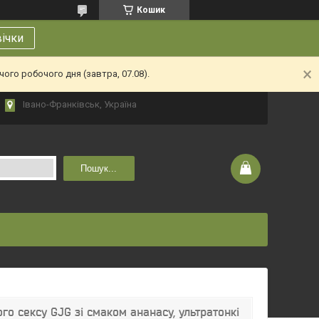
Кошик
вічки
ого робочого дня (завтра, 07.08).
Івано-Франківськ, Україна
Пошук...
о сексу GJG зі смаком ананасу, ультратонкі