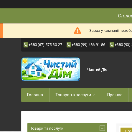
Столов
Зараз у компанії нероб
+380 (67) 575-30-27
+380 (99) 486-91-86
+380 (93)
Чистий Дім
Головна
Товари та послуги
Про нас
Товари та послуги
Нов