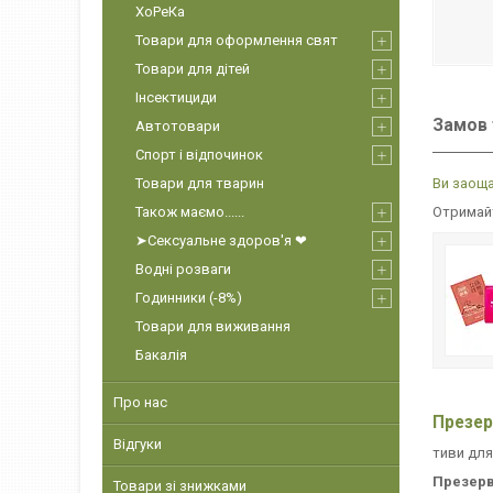
ХоРеКа
Товари для оформлення свят
Товари для дітей
Інсектициди
Замов 
Автотовари
Спорт і відпочинок
Товари для тварин
Ви заоща
Також маємо......
Отримайт
➤Сексуальне здоров'я ❤
Водні розваги
Годинники (-8%)
Товари для виживання
Бакалія
Про нас
Презер
Відгуки
тиви для
Презерв
Товари зі знижками