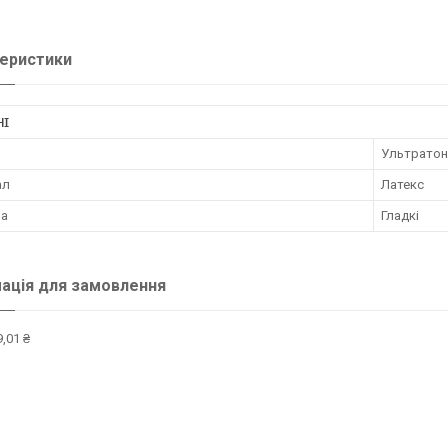
еристики
НІ
Ультратон
ал
Латекс
ра
Гладкі
ація для замовлення
,01 ₴