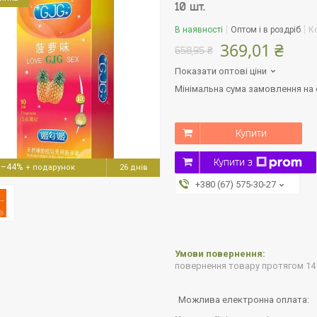
10 шт.
В наявності
Оптом і в роздріб
К
369,01 ₴
658,95 ₴
Показати оптові ціни
Мінімальна сума замовлення на с
Купити
Купити з
–44%
26 днів
+380 (67) 575-30-27
повернення товару протягом 14