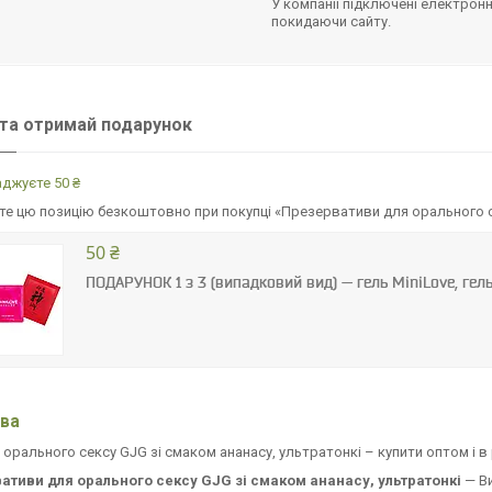
У компанії підключені електронн
покидаючи сайту.
та отримай подарунок
джуєте 50 ₴
е цю позицію безкоштовно при покупці «Презервативи для орального се
50 ₴
ПОДАРУНОК 1 з 3 (випадковий вид) — гель MiniLove, гел
ва
 орального сексу GJG зі смаком ананасу, ультратонкі – купити оптом і в
ативи для орального сексу GJG зі смаком ананасу, ультратонкі
— Ви