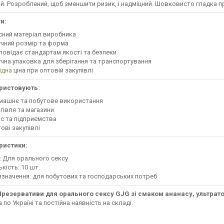
й. Розроблений, щоб зменшити ризик, і надміцний. Шовковисто гладка п
и:
сний матеріал виробника
чний розмір та форма
повідає стандартам якості та безпеки
чна упаковка для зберігання та транспортування
ідна
ціна при оптовій закупівлі
ристовують:
машнє та побутове використання
гівля та магазини
с та підприємства
ові закупівлі
ристики:
: Для орального сексу
ькість: 10 шт.
значення: для побутових та господарських потреб
Презервативи для орального сексу GJG зі смаком ананасу, ультрато
 по Україні та постійна наявність на складі.