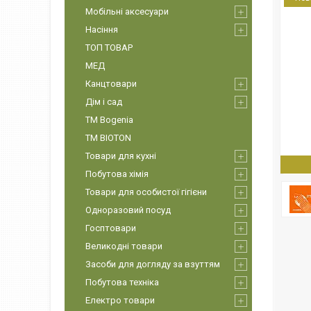
Мобільні аксесуари
Насіння
ТОП ТОВАР
МЕД
Канцтовари
Дім і сад
ТМ Bogenia
ТМ BIOTON
Товари для кухні
Побутова хімія
Товари для особистої гігієни
Одноразовий посуд
Госптовари
Великодні товари
Засоби для догляду за взуттям
Побутова техніка
Електро товари