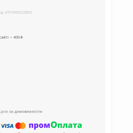
од:
6970960523892
айті — 400 ₴
 днів
за домовленістю