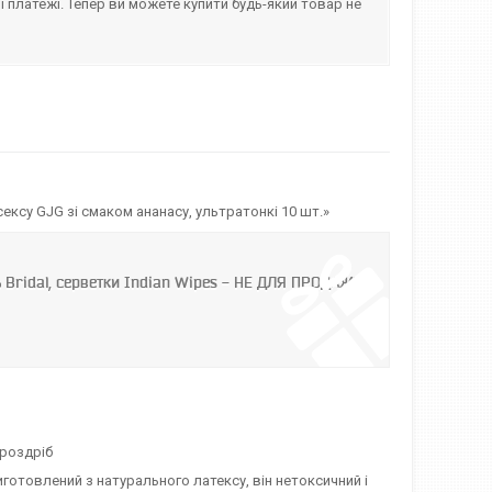
і платежі. Тепер ви можете купити будь-який товар не
ксу GJG зі смаком ананасу, ультратонкі 10 шт.»
ь Bridal, серветки Indian Wipes - НЕ ДЛЯ ПРОДАЖУ
 роздріб
готовлений з натурального латексу, він нетоксичний і