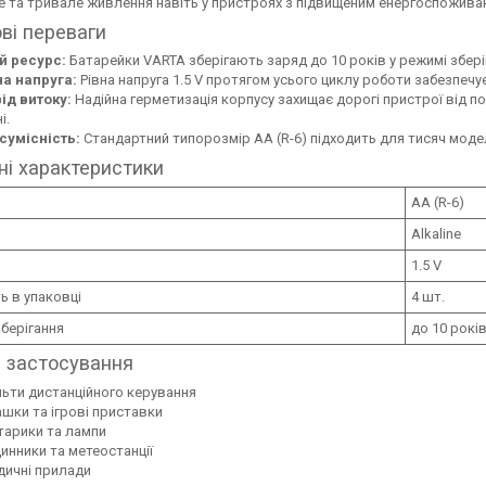
е та тривале живлення навіть у пристроях з підвищеним енергоспожива
ві переваги
й ресурс:
Батарейки VARTA зберігають заряд до 10 років у режимі збері
на напруга:
Рівна напруга 1.5 V протягом усього циклу роботи забезпечу
ід витоку:
Надійна герметизація корпусу захищає дорогі пристрої від 
і.
сумісність:
Стандартний типорозмір AA (R-6) підходить для тисяч моде
ні характеристики
AA (R-6)
Alkaline
1.5 V
ть в упаковці
4 шт.
зберігання
до 10 рокі
 застосування
ьти дистанційного керування
ашки та ігрові приставки
тарики та лампи
инники та метеостанції
ичні прилади