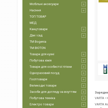
Мобільні аксесуари
Насіння
ТОП ТОВАР
МЕД
Канцтовари
Дім і сад
ТМ Bogenia
ТМ BIOTON
Товари для кухні
Побутова хімія
Товари для особистої гігієни
Одноразовий посуд
Госптовари
Великодні товари
Засоби для догляду за взуттям
Зарядни
Побутова техніка
VARTA •
Електро товари
VARTA AA