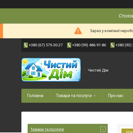
Столов
Зараз у компанії нероб
+380 (67) 575-30-27
+380 (99) 486-91-86
+380 (93)
Чистий Дім
Головна
Товари та послуги
Про нас
Товари та послуги
Нов