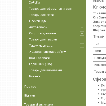
стабільн
ХоРеКа
Ключо
Товари для оформлення свят
Тривали
Товари для дітей
Стабіль
Інсектициди
Захист в
зберіганн
Автотовари
Широка 
Спорт і відпочинок
Техніч
Товари для тварин
Тип
Також маємо......
Хімія
➤Сексуальне здоров'я ❤
Напруга
Водні розваги
Годинники (-8%)
Кількіс
Товари для виживання
Термін 
Бакалія
Сфера
Пул
Про нас
Ігр
Ліх
Відгуки
Год
Мед
Товари зі знижками