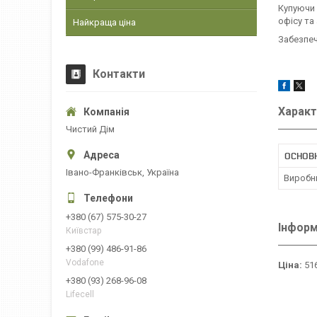
Купуючи 
офісу та
Найкраща ціна
Забезпеч
Контакти
Характ
Чистий Дім
ОСНОВ
Івано-Франківськ, Україна
Виробн
+380 (67) 575-30-27
Інформ
Київстар
+380 (99) 486-91-86
Vodafone
Ціна:
516
+380 (93) 268-96-08
Lifecell