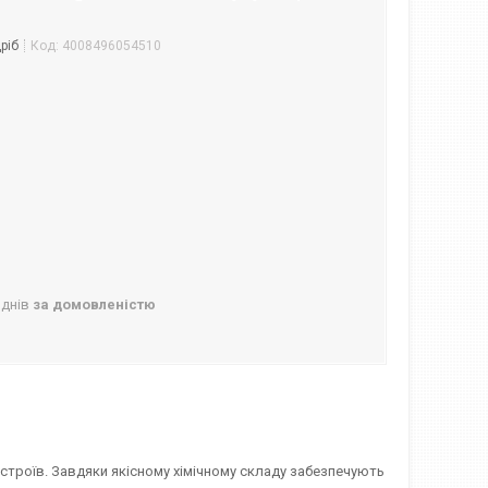
ріб
Код:
4008496054510
 днів
за домовленістю
строїв. Завдяки якісному хімічному складу забезпечують