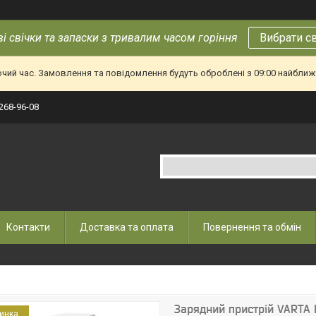
і свічки та запаски з тривалим часом горіння
Вибрати с
очий час. Замовлення та повідомлення будуть оброблені з 09:00 найближч
 268-96-08
Контакти
Доставка та оплата
Повернення та обмін
Зарядний пристрій VARTA 
инка