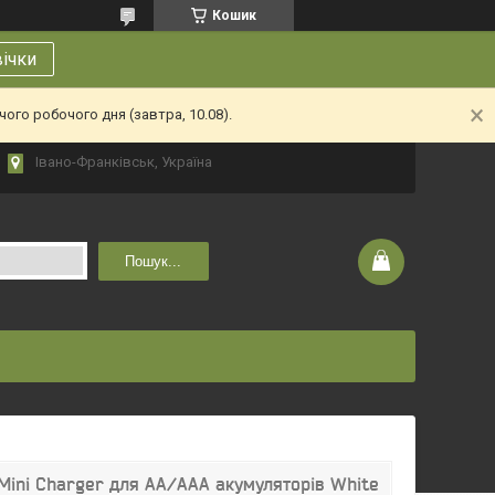
Кошик
вічки
ого робочого дня (завтра, 10.08).
Івано-Франківськ, Україна
Пошук...
Mini Charger для АА/ААА акумуляторів White