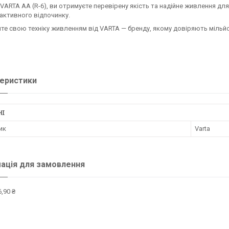
VARTA AA (R-6), ви отримуєте перевірену якість та надійне живлення дл
 активного відпочинку.
те свою техніку живленням від VARTA — бренду, якому довіряють мільй
еристики
НІ
ик
Varta
ація для замовлення
,90 ₴