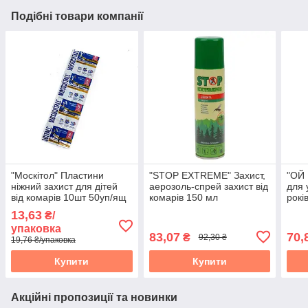
Подібні товари компанії
"Москітол" Пластини
"STOP EXTREME" Захист,
"ОЙ
ніжний захист для дітей
аерозоль-спрей захист від
для у
від комарів 10шт 50уп/ящ
комарів 150 мл
рокі
код 848 65324
захи
13,63
₴/
383
упаковка
83,07
70,
₴
92,30 ₴
19,76 ₴/упаковка
Купити
Купити
Акційні пропозиції та новинки