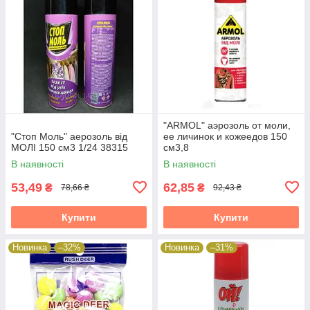
"ARMOL" аэрозоль от моли,
"Стоп Моль" аерозоль від
ее личинок и кожеедов 150
МОЛІ 150 см3 1/24 38315
см3,8
В наявності
В наявності
53,49
62,85
₴
₴
78,66 ₴
92,43 ₴
Купити
Купити
Новинка
–32%
Новинка
–31%