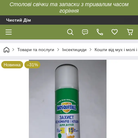
Столові свічки та запаски з тривалим часом
горіння
Чистий Дім
Товари та послуги
Інсектициди
Кошти від мух і молі і
Новинка
–31%