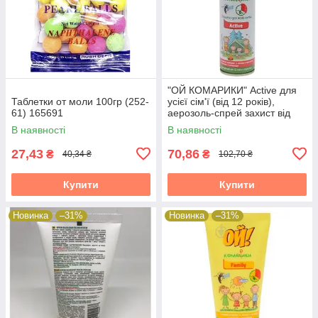
"ОЙ КОМАРИКИ" Active для
Таблетки от моли 100гр (252-
усієї сім'ї (від 12 років),
61) 165691
аерозоль-спрей захист від
комарів 150 мл 38315
В наявності
В наявності
27,43
70,86
₴
₴
40,34 ₴
102,70 ₴
Купити
Купити
Новинка
–31%
Новинка
–31%