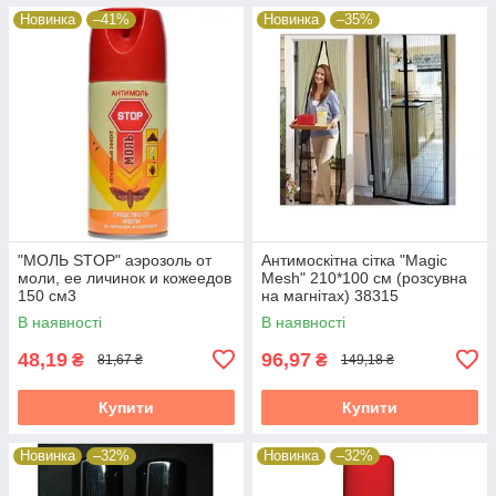
Новинка
–41%
Новинка
–35%
"МОЛЬ STOP" аэрозоль от
Антимоскітна сітка "Magic
моли, ее личинок и кожеедов
Mesh" 210*100 см (розсувна
150 см3
на магнітах) 38315
В наявності
В наявності
48,19
96,97
₴
₴
81,67 ₴
149,18 ₴
Купити
Купити
Новинка
–32%
Новинка
–32%