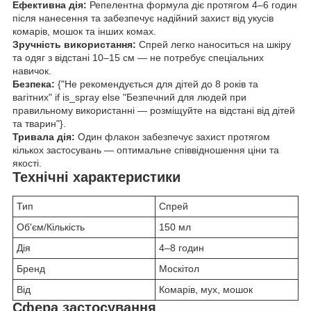
Ефективна дія:
Репелентна формула діє протягом 4–6 годин
після нанесення та забезпечує надійний захист від укусів
комарів, мошок та інших комах.
Зручність використання:
Спрей легко наноситься на шкіру
та одяг з відстані 10–15 см — не потребує спеціальних
навичок.
Безпека:
{"Не рекомендується для дітей до 8 років та
вагітних" if is_spray else "Безпечний для людей при
правильному використанні — розміщуйте на відстані від дітей
та тварин"}.
Тривала дія:
Один флакон забезпечує захист протягом
кількох застосувань — оптимальне співвідношення ціни та
якості.
Технічні характеристики
Тип
Спрей
Об'єм/Кількість
150 мл
Дія
4–8 годин
Бренд
Москітол
Від
Комарів, мух, мошок
Сфера застосування