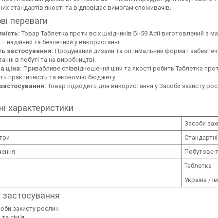
них стандартів якості та відповідає вимогам споживачів.
ві переваги
кість:
Товар Таблетка проти всіх шкідників БІ-59 Acti виготовлений з м
— надійний та безпечний у використанні.
ть застосування:
Продуманий дизайн та оптимальний формат забезпеч
анні в побуті та на виробництві.
а ціна:
Привабливе співвідношення ціни та якості робить Таблетка про
ть практичність та економію бюджету.
застосування:
Товар підходить для використання у Засоби захисту ро
ні характеристики
Засоби зах
три
Стандартні
чення
Побутове т
Таблетка
Україна / І
 застосування
оби захисту рослин
 та сім'я