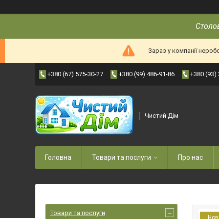
Столов
Зараз у компанії нероб
+380 (67) 575-30-27
+380 (99) 486-91-86
+380 (93)
Чистий Дім
Головна
Товари та послуги
Про нас
Товари та послуги
Нов