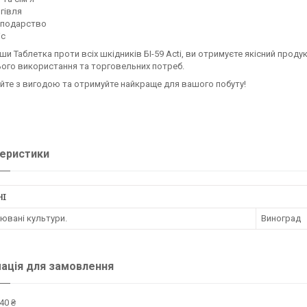
гівля
сподарство
іс
и Таблетка проти всіх шкідників БІ-59 Acti, ви отримуєте якісний прод
ого використання та торговельних потреб.
те з вигодою та отримуйте найкраще для вашого побуту!
еристики
НІ
ювані культури.
Виноград
ація для замовлення
40 ₴