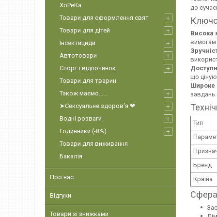
ХоРеКа
до сучас
Товари для оформлення свят
Ключо
Товари для дітей
Висока я
вимогам 
Інсектициди
Зручніс
Автотовари
використ
Спорт і відпочинок
Доступн
що ціную
Товари для тварин
Широке 
Також маємо......
завдань.
Техніч
➤Сексуальне здоров'я ❤
Водні розваги
Тип
Годинники (-8%)
Параме
Товари для виживання
Призна
Бакалія
Бренд
Про нас
Країна
Сфера
Відгуки
Зас
Товари зі знижками
Дім