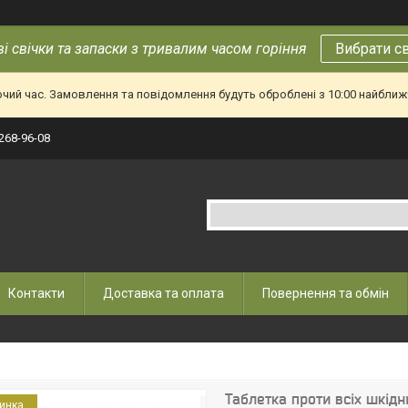
і свічки та запаски з тривалим часом горіння
Вибрати с
очий час. Замовлення та повідомлення будуть оброблені з 10:00 найближч
 268-96-08
Контакти
Доставка та оплата
Повернення та обмін
Таблетка проти всіх шкідн
инка