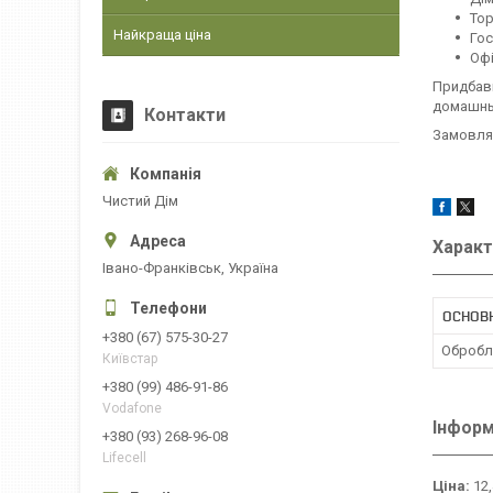
Тор
Найкраща ціна
Го
Оф
Придбавш
домашнь
Контакти
Замовляй
Чистий Дім
Характ
Івано-Франківськ, Україна
ОСНОВ
+380 (67) 575-30-27
Обробл
Київстар
+380 (99) 486-91-86
Vodafone
Інформ
+380 (93) 268-96-08
Lifecell
Ціна:
12,