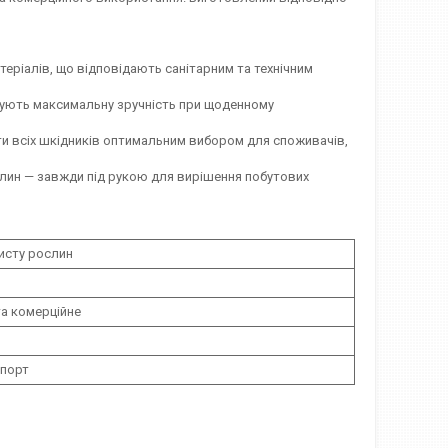
атеріалів, що відповідають санітарним та технічним
ують максимальну зручність при щоденному
ти всіх шкідників оптимальним вибором для споживачів,
слин — завжди під рукою для вирішення побутових
исту рослин
а комерційне
мпорт