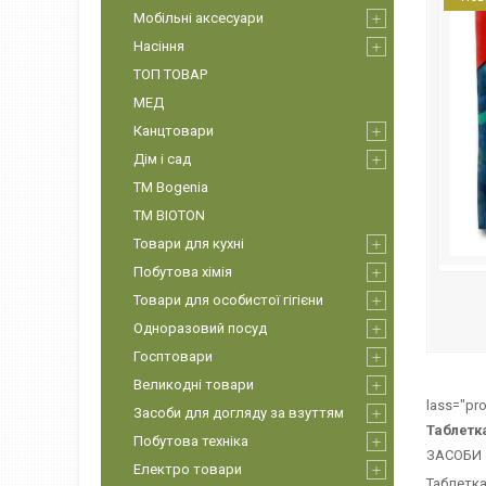
Мобільні аксесуари
Насіння
ТОП ТОВАР
МЕД
Канцтовари
Дім і сад
ТМ Bogenia
ТМ BIOTON
Товари для кухні
Побутова хімія
Товари для особистої гігієни
Одноразовий посуд
Госптовари
Великодні товари
lass="pro
Засоби для догляду за взуттям
Таблетка
Побутова техніка
ЗАСОБИ 
Електро товари
Таблетка