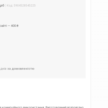
ріб
Код:
5904528545225
айті — 400 ₴
 днів
за домовленістю
 та комерційного використання. Виготовлений відповідно