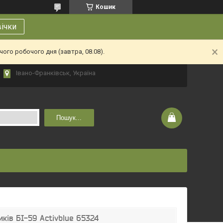
Кошик
вічки
ого робочого дня (завтра, 08.08).
Івано-Франківськ, Україна
Пошук...
иків БІ-59 Activblue 65324