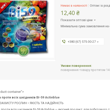
Немає в наявності
Оптом і в розд
12,40 ₴
Показати оптові ціни
Мінімальна сума замовлення на с
+380 (67) 575-30-27
повернення товару протягом 14
duct-container">
 проти всіх шкідників БІ-59 Activblue
ЗАХИСТУ РОСЛИН • ЯКІСТЬ ТА НАДІЙНІСТЬ
 проти всіх шкідників БІ-59 Activblue — якісний продукт для побутового