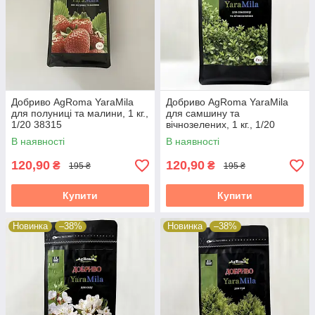
Добриво AgRoma YaraMila
Добриво AgRoma YaraMila
для полуниці та малини, 1 кг.,
для самшину та
1/20 38315
вічнозелених, 1 кг., 1/20
38315
В наявності
В наявності
120,90
120,90
₴
₴
195 ₴
195 ₴
Купити
Купити
Новинка
–38%
Новинка
–38%