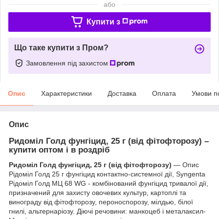
або
Купити з
Що таке купити з Пром?
Замовлення під захистом
Опис
Характеристики
Доставка
Оплата
Умови п
Опис
Ридоміл Голд фунгіцид, 25 г (від фітофторозу) –
купити оптом і в роздріб
Ридоміл Голд фунгіцид, 25 г (від фітофторозу)
— Опис
Рідоміл Голд 25 г фунгіцид контактно-системної дії, Syngenta
Рідоміл Голд МЦ 68 WG - комбінований фунгіцид тривалої дії,
призначений для захисту овочевих культур, картоплі та
винограду від фітофторозу, пероноспорозу, мілдью, білої
гнилі, альтернаріозу. Діючі речовини: манкоцеб і металаксил-