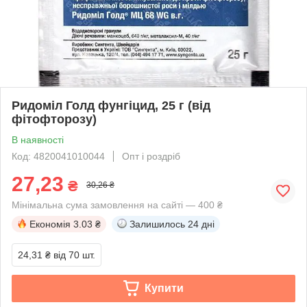
Ридоміл Голд фунгіцид, 25 г (від
фітофторозу)
В наявності
Код: 4820041010044
Опт і роздріб
27,23
₴
30,26 ₴
Мінімальна сума замовлення на сайті — 400 ₴
Економія
3.03 ₴
Залишилось
24 дні
24,31 ₴
від 70 шт.
Купити