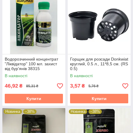
Водорозчинний концентрат
Горщик для розсади Donkwiat
"Ліквідатор" 100 мл. захист
круглий, 0.5 л., 11*8,5 см. (RS
від бур'янів 38315
0.5)
В наявності
В наявності
46,92
3,57
₴
₴
85,31 ₴
5,76 ₴
Купити
Купити
Новинка
–38%
Новинка
–38%