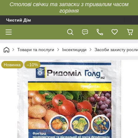
Столові свічки та запаски з тривалим часом
горіння
Чистий Дім
Товари та послуги
Інсектициди
Засоби захисту росл
Новинка
–10%