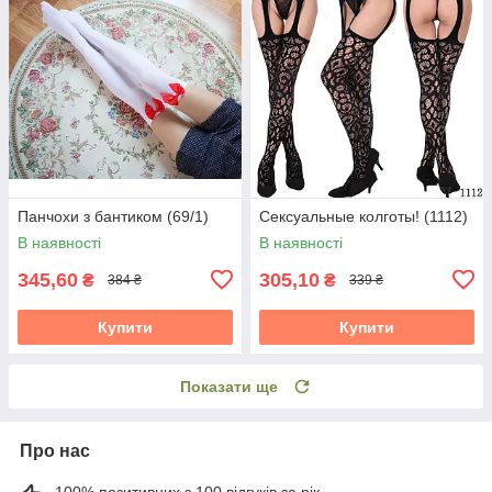
Панчохи з бантиком (69/1)
Сексуальные колготы! (1112)
В наявності
В наявності
345,60
305,10
₴
₴
384 ₴
339 ₴
Купити
Купити
Показати ще
Про нас
100% позитивних з 100 відгуків за рік