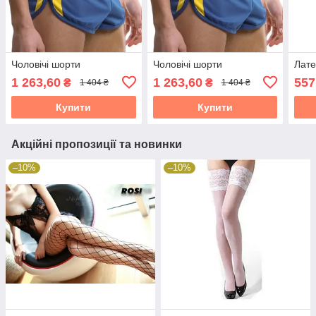
Чоловічі шорти
Чоловічі шорти
Лате
1 263,60
1 263,60
557
₴
₴
1 404 ₴
1 404 ₴
Купити
Купити
Акційні пропозиції та новинки
–10%
–10%