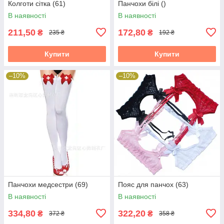
Колготи сітка (61)
Панчохи білі ()
В наявності
В наявності
211,50
172,80
₴
₴
235 ₴
192 ₴
Купити
Купити
–10%
–10%
Панчохи медсестри (69)
Пояс для панчох (63)
В наявності
В наявності
334,80
322,20
₴
₴
372 ₴
358 ₴