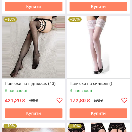
Купити
Купити
–10%
–10%
Панчохи на підтяжках (43)
Панчохи на силіконі ()
В наявності
В наявності
421,20
172,80
₴
₴
468 ₴
192 ₴
Купити
Купити
–10%
–10%