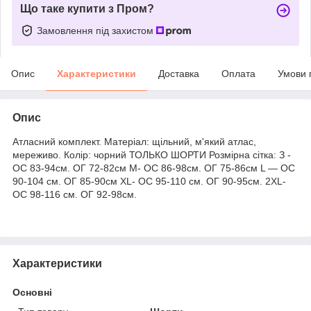
Що таке купити з Пром?
Замовлення під захистом
Опис
Характеристики
Доставка
Оплата
Умови 
Опис
Атласний комплект. Матеріал: щільний, м'який атлас,
мереживо. Колір: чорний ТОЛЬКО ШОРТИ Розмірна сітка: З -
ОС 83-94см. ОГ 72-82см M- ОС 86-98см. ОГ 75-86см L — ОС
90-104 см. ОГ 85-90см XL- ОС 95-110 см. ОГ 90-95см. 2ХL-
ОС 98-116 см. ОГ 92-98см.
Характеристики
Основні