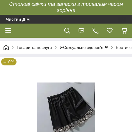
Столові свічки та запаски з тривалим часом
горіння
Чистий Дім
Товари та послуги
➤Сексуальне здоров'я ❤
Еротиче
–10%