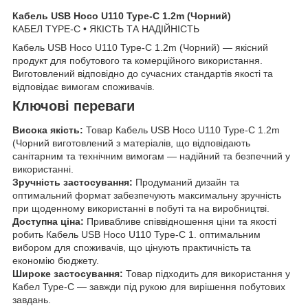
Кабель USB Hoco U110 Type-C 1.2m (Чорний)
КАБЕЛ TYPE-C • ЯКІСТЬ ТА НАДІЙНІСТЬ
Кабель USB Hoco U110 Type-C 1.2m (Чорний) — якісний
продукт для побутового та комерційного використання.
Виготовлений відповідно до сучасних стандартів якості та
відповідає вимогам споживачів.
Ключові переваги
Висока якість:
Товар Кабель USB Hoco U110 Type-C 1.2m
(Чорний виготовлений з матеріалів, що відповідають
санітарним та технічним вимогам — надійний та безпечний у
використанні.
Зручність застосування:
Продуманий дизайн та
оптимальний формат забезпечують максимальну зручність
при щоденному використанні в побуті та на виробництві.
Доступна ціна:
Привабливе співвідношення ціни та якості
робить Кабель USB Hoco U110 Type-C 1. оптимальним
вибором для споживачів, що цінують практичність та
економію бюджету.
Широке застосування:
Товар підходить для використання у
Кабел Type-C — завжди під рукою для вирішення побутових
завдань.