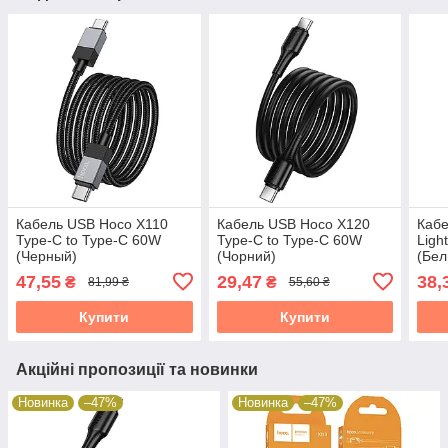
Кабель USB Hoco X110
Кабель USB Hoco X120
Кабе
Type-C to Type-C 60W
Type-C to Type-C 60W
Ligh
(Черный)
(Чорний)
(Бел
47,55
29,47
38,
₴
₴
81,99 ₴
55,60 ₴
Купити
Купити
Акційні пропозиції та новинки
Новинка
–47%
Новинка
–47%