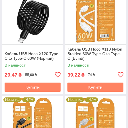
Кабель USB Hoco X113 Nylon
Кабель USB Hoco X120 Type-
Braided 60W Type-C to Type-
C to Type-C 60W (Чорний)
C (Білий)
В наявності
В наявності
29,47
39,22
₴
₴
55,60 ₴
74 ₴
Купити
Купити
Новинка
–47%
Новинка
–47%