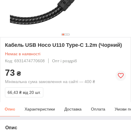
Кабель USB Hoco U110 Type-C 1.2m (Чорний)
Немає в наявності
Код: 6931474770608
Опт і роздріб
73
₴
Мінімальна сума замовлення на сайті — 400 ₴
66,43 ₴
від 20 шт.
Опис
Характеристики
Доставка
Оплата
Умови п
Опис