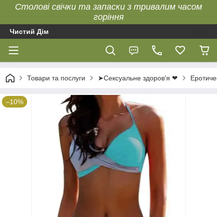
Столові свічки та запаски з тривалим часом
горіння
Чистий Дім
Товари та послуги
➤Сексуальне здоров'я ❤
Еротиче
–10%