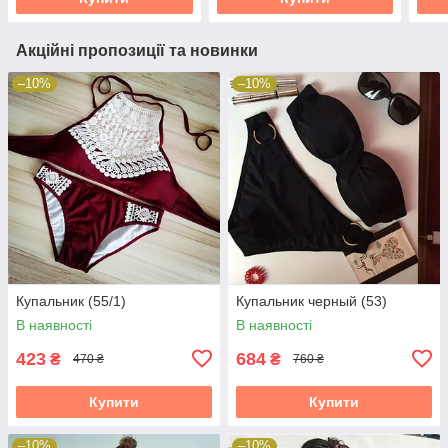
Акційні пропозиції та новинки
–10%
–10%
Купальник (55/1)
Купальник черный (53)
В наявності
В наявності
423
684
₴
₴
470 ₴
760 ₴
Купити
Купити
–10%
–10%