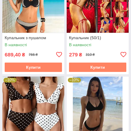
Купальник з пушапом
Купальник (50/1)
В наявності
В наявності
689,40
279
₴
₴
766 ₴
310 ₴
Купити
Купити
–10%
–10%