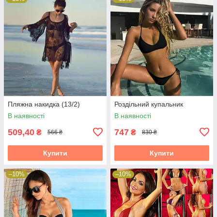
Пляжна накидка (13/2)
Роздільний купальник
В наявності
В наявності
509,40
747
₴
₴
566 ₴
830 ₴
Купити
Купити
–10%
–10%