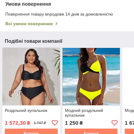
Умови повернення
Повернення товару впродовж 14 днів за домовленістю
Всі умови повернення
Подібні товари компанії
Роздільний купальник
Модний роздільний
Модн
купальник
1 572,30
1 250
1 6
₴
₴
1 747 ₴
Купити
Купити