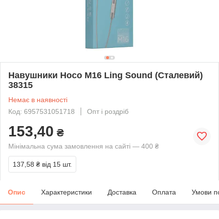
Навушники Hoco M16 Ling Sound (Сталевий)
38315
Немає в наявності
Код: 6957531051718
Опт і роздріб
153,40
₴
Мінімальна сума замовлення на сайті — 400 ₴
137,58 ₴
від 15 шт.
Опис
Характеристики
Доставка
Оплата
Умови п