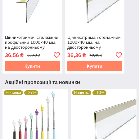
Цінникотримач стелажний
Цінникотримач стелажний
профільний 1000×40 мм,
1200×40 мм, на
на двосторонньому
двосторонньому
спіненому скотчі 19824
спіненому скотчі
36,56
36,36
₴
₴
38,48 ₴
40,40 ₴
Купити
Купити
Акційні пропозиції та новинки
Новинка
–27%
Новинка
–10%